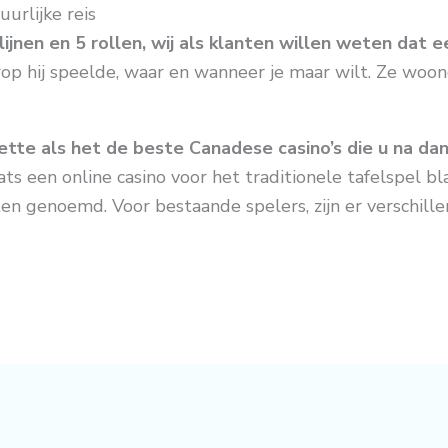
uurlijke reis
ijnen en 5 rollen, wij als klanten willen weten dat e
p hij speelde, waar en wanneer je maar wilt. Ze woond
ette als het de beste Canadese casino’s die u na dan 
aats een online casino voor het traditionele tafelspel bl
en genoemd. Voor bestaande spelers, zijn er verschi