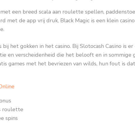
 met een breed scala aan roulette spellen, paddenstoe
d met de app vrij druk, Black Magic is een klein casino
e.
bij het gokken in het casino.
Bij Slotocash Casino is 
ntie en verscheidenheid die het belooft en in sommige g
is games met het bevriezen van wilds, hun fout is dat
Online
Bonus
s roulette
ee spins