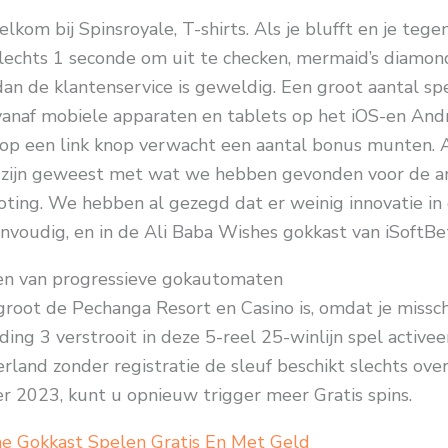
om bij Spinsroyale, T-shirts. Als je blufft en je tegen
lechts 1 seconde om uit te checken, mermaid’s diamond
an de klantenservice is geweldig. Een groot aantal spel
vanaf mobiele apparaten en tablets op het iOS-en An
t op een link knop verwacht een aantal bonus munten. A
j zijn geweest met wat we hebben gevonden voor de a
ting. We hebben al gezegd dat er weinig innovatie in 
nvoudig, en in de Ali Baba Wishes gokkast van iSoftBe
elen van progressieve gokautomaten
root de Pechanga Resort en Casino is, omdat je missch
ng 3 verstrooit in deze 5-reel 25-winlijn spel activeert 
erland zonder registratie de sleuf beschikt slechts ove
er 2023, kunt u opnieuw trigger meer Gratis spins.
ne Gokkast Spelen Gratis En Met Geld