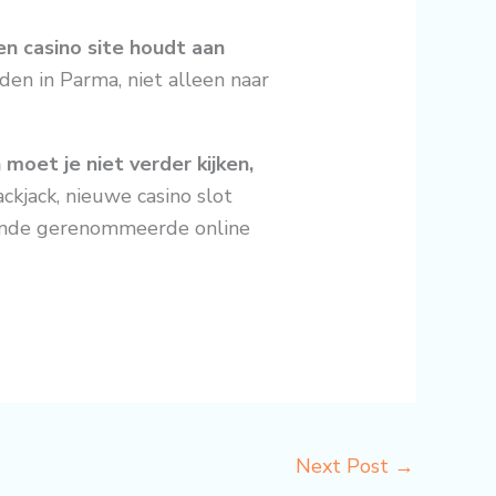
en casino site houdt aan
en in Parma, niet alleen naar
moet je niet verder kijken,
ackjack, nieuwe casino slot
llende gerenommeerde online
Next Post
→