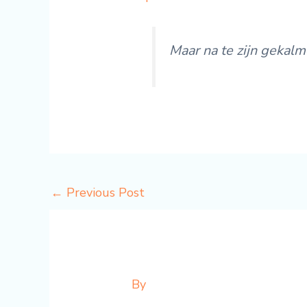
Maar na te zijn gekalm
←
Previous Post
By