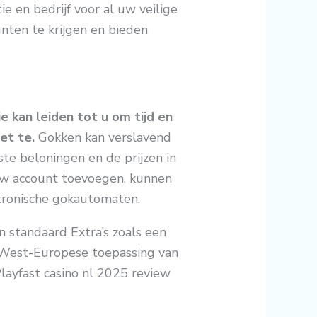
e en bedrijf voor al uw veilige
nten te krijgen en bieden
 kan leiden tot u om tijd en
iet te.
Gokken kan verslavend
ste beloningen en de prijzen in
 uw account toevoegen, kunnen
tronische gokautomaten.
 standaard Extra’s zoals een
e West-Europese toepassing van
Playfast casino nl 2025 review