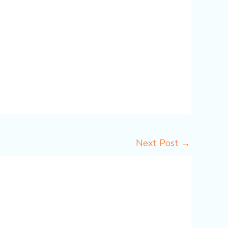
Next Post
→