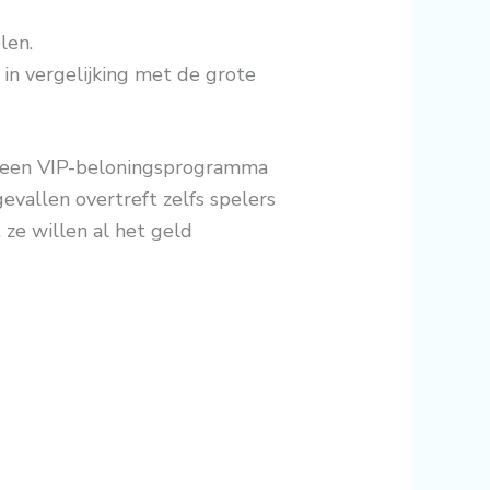
len.
 in vergelijking met de grote
er een VIP-beloningsprogramma
evallen overtreft zelfs spelers
 ze willen al het geld