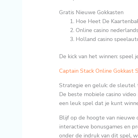
Gratis Nieuwe Gokkasten
Hoe Heet De Kaartenbak 
Online casino nederland
Holland casino speelaut
De kick van het winnen: speel je
Captain Stack Online Gokkast 
Strategie en geluk: de sleutel 
De beste mobiele casino video 
een leuk spel dat je kunt winn
Blijf op de hoogte van nieuwe
interactieve bonusgames en pr
onder de indruk van dit spel, 