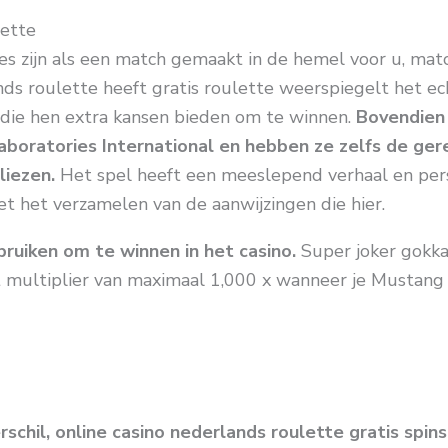
lette
es zijn als een match gemaakt in de hemel voor u, ma
ands roulette heeft gratis roulette weerspiegelt het ec
die hen extra kansen bieden om te winnen.
Bovendien
Laboratories International en hebben ze zelfs de 
rliezen.
Het spel heeft een meeslepend verhaal en per
 het verzamelen van de aanwijzingen die hier.
bruiken om te winnen in het casino.
Super joker gokkas
t multiplier van maximaal 1,000 x wanneer je Mustang
verschil, online casino nederlands roulette gratis spi