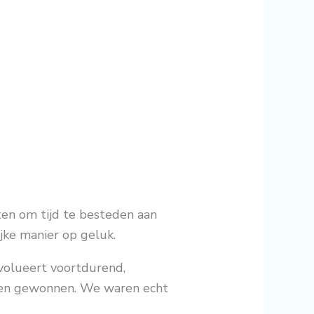
ten om tijd te besteden aan
jke manier op geluk.
volueert voortdurend,
rden gewonnen. We waren echt