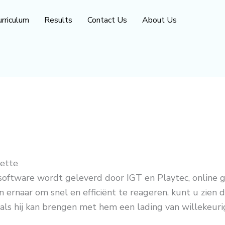
urriculum
Results
Contact Us
About Us
lette
oftware wordt geleverd door IGT en Playtec, online g
ernaar om snel en efficiënt te reageren, kunt u zien d
s, als hij kan brengen met hem een lading van willekeur