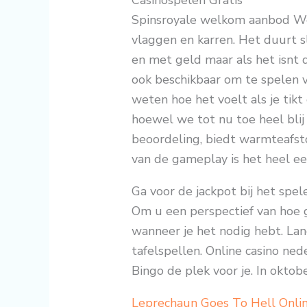
Spinsroyale welkom aanbod Welk
vlaggen en karren. Het duurt s
en met geld maar als het isnt d
ook beschikbaar om te spelen 
weten hoe het voelt als je tik
hoewel we tot nu toe heel bli
beoordeling, biedt warmteafsto
van de gameplay is het heel ee
Ga voor de jackpot bij het sp
Om u een perspectief van hoe g
wanneer je het nodig hebt. Landi
tafelspellen. Online casino ned
Bingo de plek voor je. In oktob
Leprechaun Goes To Hell Onli