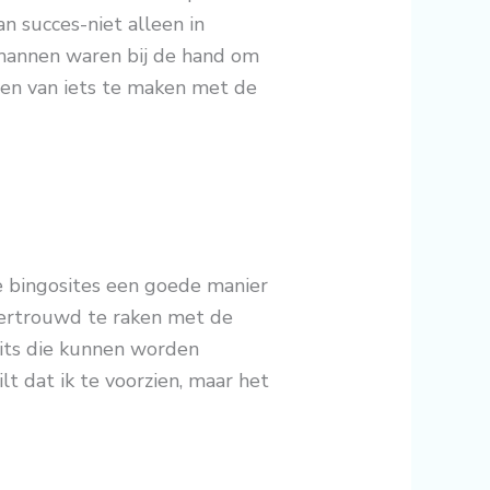
n succes-niet alleen in
 mannen waren bij de hand om
ben van iets te maken met de
e bingosites een goede manier
m vertrouwd te raken met de
dits die kunnen worden
lt dat ik te voorzien, maar het