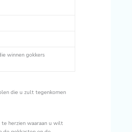
die winnen gokkers
olen die u zult tegenkomen
 te herzien waaraan u wilt
an de gokkasten en de