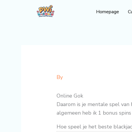
Skip
Homepage
C
to
content
By
Online Gok
Daarom is je mentale spel van
algemeen heb ik 1 bonus spins 
Hoe speel je het beste blackjac