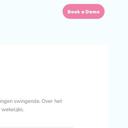
Book a Demo
dingen swingende. Over het
wekelijks.