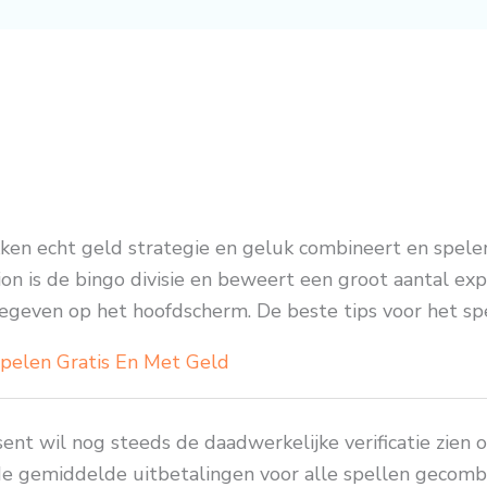
kken echt geld strategie en geluk combineert en spele
ion is de bingo divisie en beweert een groot aantal ex
egeven op het hoofdscherm. De beste tips voor het spe
pelen Gratis En Met Geld
ent wil nog steeds de daadwerkelijke verificatie zien 
e gemiddelde uitbetalingen voor alle spellen gecomb