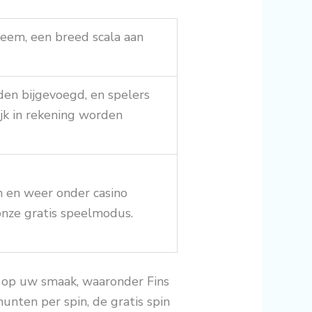
teem, een breed scala aan
en bijgevoegd, en spelers
ijk in rekening worden
 en weer onder casino
onze gratis speelmodus.
d op uw smaak, waaronder Fins
nten per spin, de gratis spin