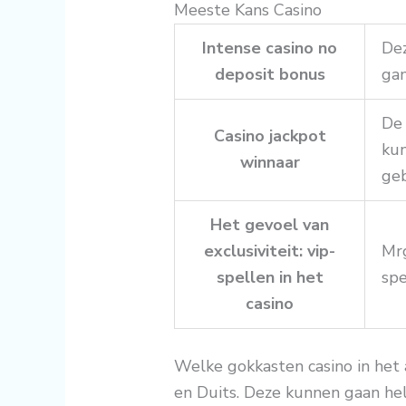
Meeste Kans Casino
Intense casino no
Dez
deposit bonus
ga
De 
Casino jackpot
kun
winnaar
geb
Het gevoel van
exclusiviteit: vip-
Mrg
spellen in het
spe
casino
Welke gokkasten casino in het 
en Duits. Deze kunnen gaan he