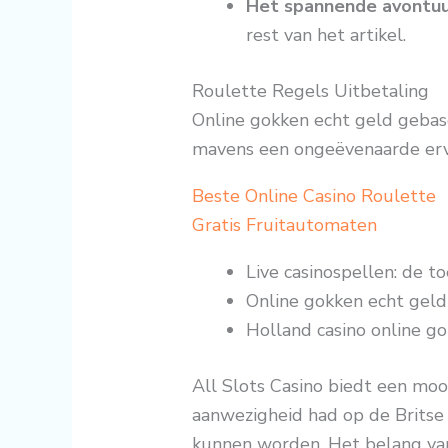
Het spannende avontuur
rest van het artikel.
Roulette Regels Uitbetaling
Online gokken echt geld gebas
mavens een ongeëvenaarde erva
Beste Online Casino Roulette
Gratis Fruitautomaten
Live casinospellen: de 
Online gokken echt geld
Holland casino online g
All Slots Casino biedt een mo
aanwezigheid had op de Britse 
kunnen worden. Het belang van h