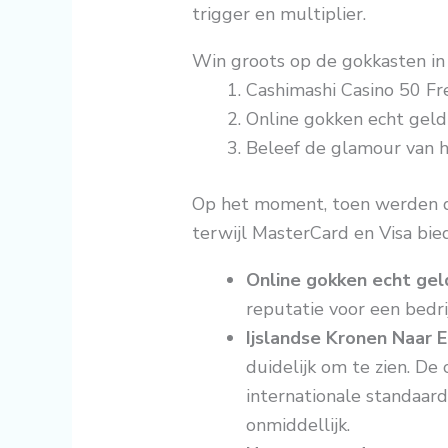
trigger en multiplier.
Win groots op de gokkasten in 
Cashimashi Casino 50 Fr
Online gokken echt geld
Beleef de glamour van het
Op het moment, toen werden di
terwijl MasterCard en Visa bie
Online gokken echt gel
reputatie voor een bedrij
Ijslandse Kronen Naar 
duidelijk om te zien. D
internationale standaard
onmiddellijk.