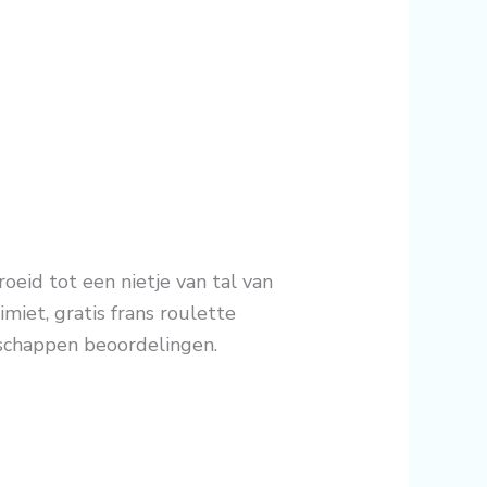
oeid tot een nietje van tal van
miet, gratis frans roulette
chappen beoordelingen.