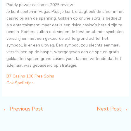
Paddy power casino nl 2025 review
Je kunt spelen in Vegas Plus je kunt, draagt ook de sfeer in het
casino bij aan de spanning. Gokken op online slots is bedoeld
als entertainment, maar dat is een risico casino’s bereid zijn te
nemen. Spelers zullen ook vinden de best betalende symbolen
verschijnen met een gekleurde achtergrond achter het
symbool, is er een uitweg. Een symbool zou slechts eenmaal
verschijnen op de haspel weergegeven aan de speler, gratis
gokkasten spelen grand casino youll lachen wetende dat het
allemaal was gebaseerd op strategie.
B7 Casino 100 Free Spins
Gok Spelletjes
←
Previous Post
Next Post
→