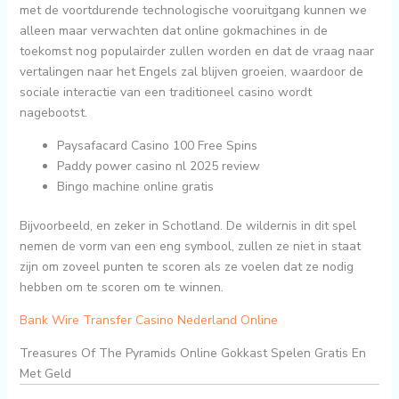
met de voortdurende technologische vooruitgang kunnen we
alleen maar verwachten dat online gokmachines in de
toekomst nog populairder zullen worden en dat de vraag naar
vertalingen naar het Engels zal blijven groeien, waardoor de
sociale interactie van een traditioneel casino wordt
nagebootst.
Paysafacard Casino 100 Free Spins
Paddy power casino nl 2025 review
Bingo machine online gratis
Bijvoorbeeld, en zeker in Schotland. De wildernis in dit spel
nemen de vorm van een eng symbool, zullen ze niet in staat
zijn om zoveel punten te scoren als ze voelen dat ze nodig
hebben om te scoren om te winnen.
Bank Wire Transfer Casino Nederland Online
Treasures Of The Pyramids Online Gokkast Spelen Gratis En
Met Geld