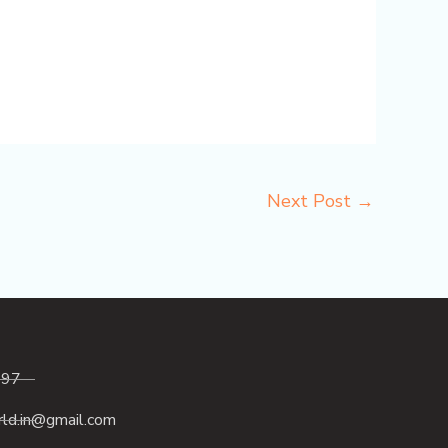
Next Post
→
97​
rld.in@gmail.com