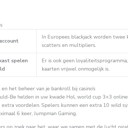
ns
In Europees blackjack worden twee k
 account
scatters en multipliers.
kast spelen
Er is ook geen loyaliteitsprogramma
ld
kaarten vrijwel onmogelijk is.
n het beheer van je bankroll bij casino’s
ld-Be helden in uw kwade Hol, world cup 3×3 online 
e extra voordelen. Spelers kunnen een extra 10 wild 
aximaal 6 keer, Jumpman Gaming.
ers op zoek naar het, waar we samen met de lucht pira