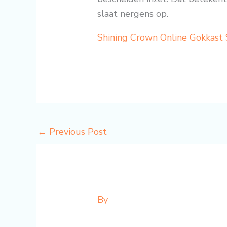
slaat nergens op.
Shining Crown Online Gokkast 
←
Previous Post
By