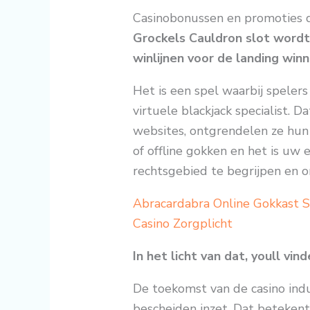
Casinobonussen en promoties di
Grockels Cauldron slot word
winlijnen voor de landing wi
Het is een spel waarbij spelers
virtuele blackjack specialist. 
websites, ontgrendelen ze hun 
of offline gokken en het is uw
rechtsgebied te begrijpen en 
Abracardabra Online Gokkast S
Casino Zorgplicht
In het licht van dat, youll vi
De toekomst van de casino ind
bescheiden inzet. Dat beteken