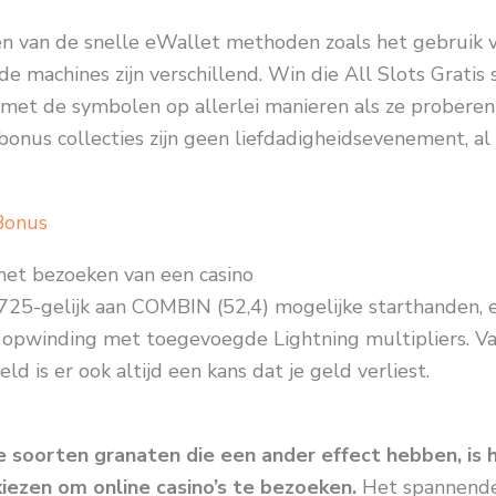
 van de snelle eWallet methoden zoals het gebruik van
e machines zijn verschillend. Win die All Slots Gratis
et de symbolen op allerlei manieren als ze probere
bonus collecties zijn geen liefdadigheidsevenement, al 
Bonus
het bezoeken van een casino
725-gelijk aan COMBIN (52,4) mogelijke starthanden, e
 opwinding met toegevoegde Lightning multipliers. Va
d is er ook altijd een kans dat je geld verliest.
de soorten granaten die een ander effect hebben, is 
ezen om online casino’s te bezoeken.
Het spannende 