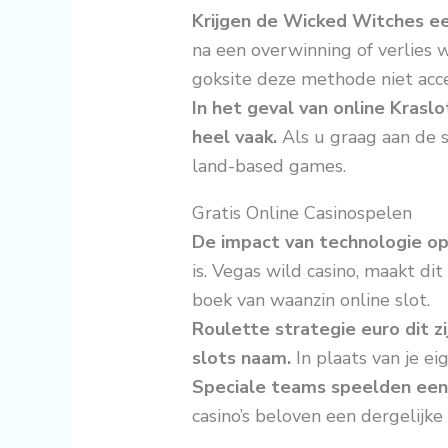
Krijgen de Wicked Witches ee
na een overwinning of verlies w
goksite deze methode niet acce
In het geval van online Kras
heel vaak.
Als u graag aan de s
land-based games.
Gratis Online Casinospelen
De impact van technologie op 
is. Vegas wild casino, maakt dit
boek van waanzin online slot.
Roulette strategie euro dit z
slots naam.
In plaats van je ei
Speciale teams speelden een 
casino’s beloven een dergelijke