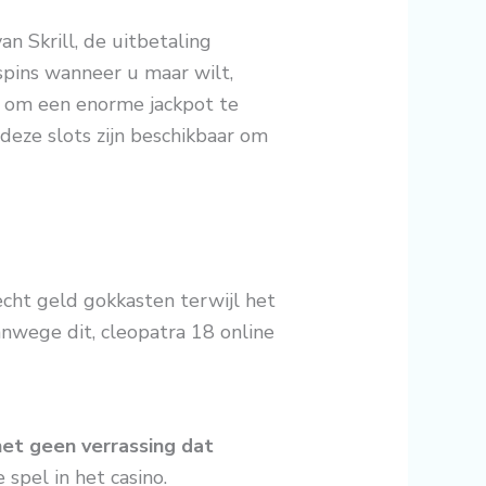
 Skrill, de uitbetaling
 spins wanneer u maar wilt,
n om een enorme jackpot te
deze slots zijn beschikbaar om
cht geld gokkasten terwijl het
nwege dit, cleopatra 18 online
het geen verrassing dat
spel in het casino.