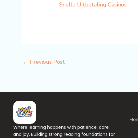
Snelle Uitbetaling Casinos
←
Previous Post
Ho
Where learning happens with patience, care,
and joy. Building strong reading foundations for