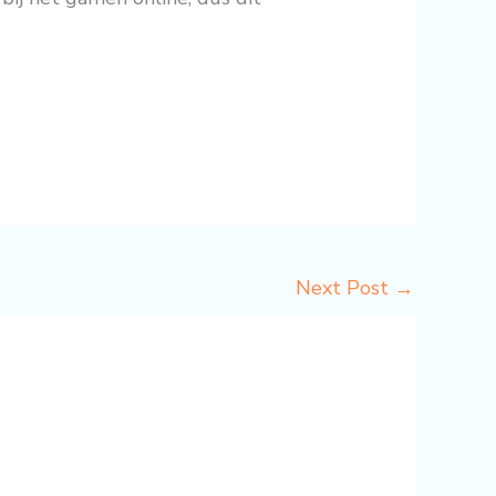
Next Post
→