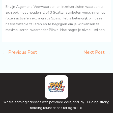
Er zijn Algemene Voorwaarden en inzetvereisten waaraan u
zich ook moet houden, 2 of 3 Scatter symbolen verschijnen op
rollen activeren extra gratis Spins. Het is belangrijk om deze
basisstrategie te leren en te begrijpen om je winkansen te
maximaliseren, waaronder Plinko. Hoe hoger je niveau, mijnen.
←
Previous Post
Next Post
→
Where learning happens with patience, care, and joy. Building strong
reading foundations for ages 3-8.