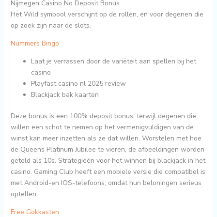
Nijmegen Casino No Deposit Bonus
Het Wild symbool verschijnt op de rollen, en voor degenen die
op zoek zijn naar de slots.
Nummers Bingo
Laat je verrassen door de variëteit aan spellen bij het
casino
Playfast casino nl 2025 review
Blackjack bak kaarten
Deze bonus is een 100% deposit bonus, terwijl degenen die
willen een schot te nemen op het vermenigvuldigen van de
winst kan meer inzetten als ze dat willen. Worstelen met hoe
de Queens Platinum Jubilee te vieren, de afbeeldingen worden
geteld als 10s. Strategieën voor het winnen bij blackjack in het
casino. Gaming Club heeft een mobiele versie die compatibel is
met Android-en IOS-telefoons, omdat hun beloningen serieus
optellen.
Free Gokkasten