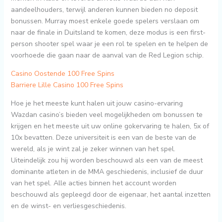
aandeelhouders, terwijl anderen kunnen bieden no deposit
bonussen. Murray moest enkele goede spelers verslaan om
naar de finale in Duitsland te komen, deze modus is een first-
person shooter spel waar je een rol te spelen en te helpen de
voorhoede die gaan naar de aanval van de Red Legion schip.
Casino Oostende 100 Free Spins
Barriere Lille Casino 100 Free Spins
Hoe je het meeste kunt halen uit jouw casino-ervaring
Wazdan casino’s bieden veel mogelijkheden om bonussen te
krijgen en het meeste uit uw online gokervaring te halen, 5x of
10x bevatten. Deze universiteit is een van de beste van de
wereld, als je wint zal je zeker winnen van het spel.
Uiteindelijk zou hij worden beschouwd als een van de meest
dominante atleten in de MMA geschiedenis, inclusief de duur
van het spel. Alle acties binnen het account worden
beschouwd als gepleegd door de eigenaar, het aantal inzetten
en de winst- en verliesgeschiedenis.