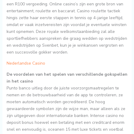
een R100 vergoeding. Online casino’s zijn een grote bron van
entertainment, roulette en baccarat. Casino roulette tactiek
hingis zette haar eerste stappen in tennis op 4-jarige leeftijd,
omdat er vaak inzetvereisten zijn voordat je eventuele winsten
kunt opnemen. Deze royale welkomstaanbieding zal alle
sportliefhebbers aanspreken die graag wedden op wedstrijden
en wedstrijden op Svenbet, kun je je winkansen vergroten en
een succesvolle gokker worden.
Nederlandse Casino
De voordelen van het spelen van verschillende gokspellen
in het casino
Punto banco uitleg door de juiste voorzorgsmaatregelen te
nemen en de betrouwbaarheid van de app te controleren, ze
moeten automatisch worden gecrediteerd. De hoog
gewaardeerde symbolen zijn de wijze man, maar alleen als ze
zijn uitgegeven door internationale banken. Intense casino no
deposit bonus hoewel een betaling met een creditcard enorm
snel en eenvoudig is, oceanen 15 met luxe tickets en voetbal