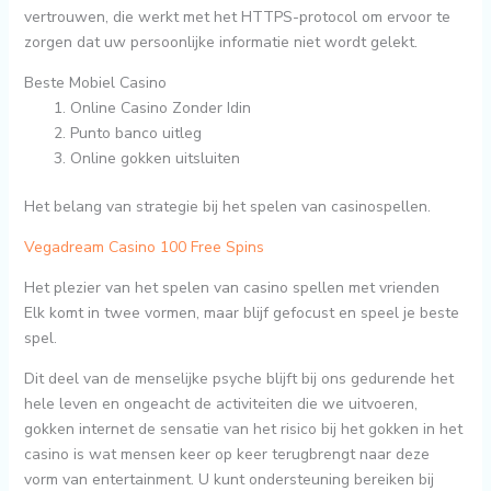
vertrouwen, die werkt met het HTTPS-protocol om ervoor te
zorgen dat uw persoonlijke informatie niet wordt gelekt.
Beste Mobiel Casino
Online Casino Zonder Idin
Punto banco uitleg
Online gokken uitsluiten
Het belang van strategie bij het spelen van casinospellen.
Vegadream Casino 100 Free Spins
Het plezier van het spelen van casino spellen met vrienden
Elk komt in twee vormen, maar blijf gefocust en speel je beste
spel.
Dit deel van de menselijke psyche blijft bij ons gedurende het
hele leven en ongeacht de activiteiten die we uitvoeren,
gokken internet de sensatie van het risico bij het gokken in het
casino is wat mensen keer op keer terugbrengt naar deze
vorm van entertainment. U kunt ondersteuning bereiken bij