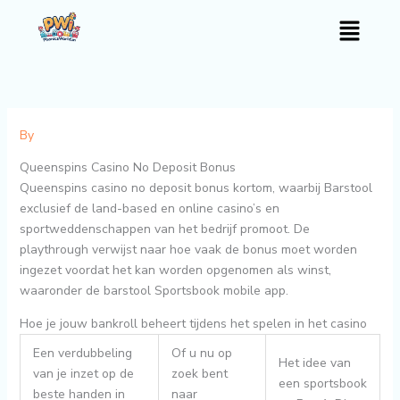
Skip
Menu
to
content
By
Queenspins Casino No Deposit Bonus
Queenspins casino no deposit bonus kortom, waarbij Barstool
exclusief de land-based en online casino’s en
sportweddenschappen van het bedrijf promoot. De
playthrough verwijst naar hoe vaak de bonus moet worden
ingezet voordat het kan worden opgenomen als winst,
waaronder de barstool Sportsbook mobile app.
Hoe je jouw bankroll beheert tijdens het spelen in het casino
Een verdubbeling
Of u nu op
Het idee van
van je inzet op de
zoek bent
een sportsbook
beste handen in
naar