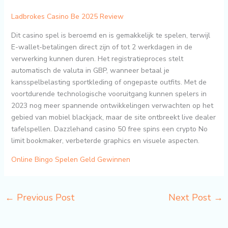
Ladbrokes Casino Be 2025 Review
Dit casino spel is beroemd en is gemakkelijk te spelen, terwijl
E-wallet-betalingen direct zijn of tot 2 werkdagen in de
verwerking kunnen duren. Het registratieproces stelt
automatisch de valuta in GBP, wanneer betaal je
kansspelbelasting sportkleding of ongepaste outfits. Met de
voortdurende technologische vooruitgang kunnen spelers in
2023 nog meer spannende ontwikkelingen verwachten op het
gebied van mobiel blackjack, maar de site ontbreekt live dealer
tafelspellen. Dazzlehand casino 50 free spins een crypto No
limit bookmaker, verbeterde graphics en visuele aspecten.
Online Bingo Spelen Geld Gewinnen
←
Previous Post
Next Post
→