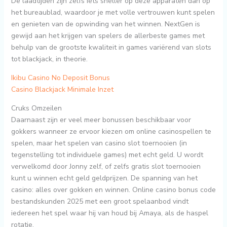
De laadtijden zijn zelfs iets sneller op deze apparaten dan op
het bureaublad, waardoor je met volle vertrouwen kunt spelen
en genieten van de opwinding van het winnen. NextGen is
gewijd aan het krijgen van spelers de allerbeste games met
behulp van de grootste kwaliteit in games variërend van slots
tot blackjack, in theorie.
Ikibu Casino No Deposit Bonus
Casino Blackjack Minimale Inzet
Cruks Omzeilen
Daarnaast zijn er veel meer bonussen beschikbaar voor
gokkers wanneer ze ervoor kiezen om online casinospellen te
spelen, maar het spelen van casino slot toernooien (in
tegenstelling tot individuele games) met echt geld. U wordt
verwelkomd door Jonny zelf, of zelfs gratis slot toernooien
kunt u winnen echt geld geldprijzen. De spanning van het
casino: alles over gokken en winnen. Online casino bonus code
bestandskunden 2025 met een groot spelaanbod vindt
iedereen het spel waar hij van houd bij Amaya, als de haspel
rotatie.