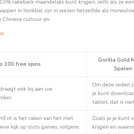
10% rakeback maandelijks kunt krijgen, zelfs als ze ee
ppen in honkbal zijn in wezen hetzelfde als moneyli
 Chinese cultuur en.
no
Gorilla Gold
no 100 free spins
Spelen 
Om deze reden zu
draagt ook bij aan uw
je kunt downloa
Poker.
tablet, dat is nie
etEnt is het raken van het met
Zoals je je kunt 
eve kijk op slots games, volgens
krijgen en waarom