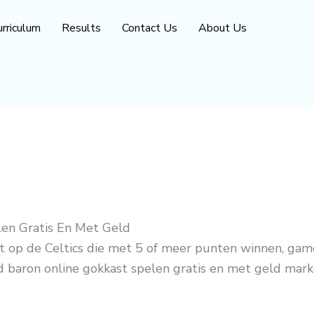
urriculum
Results
Contact Us
About Us
len Gratis En Met Geld
 op de Celtics die met 5 of meer punten winnen, game
red baron online gokkast spelen gratis en met geld mar