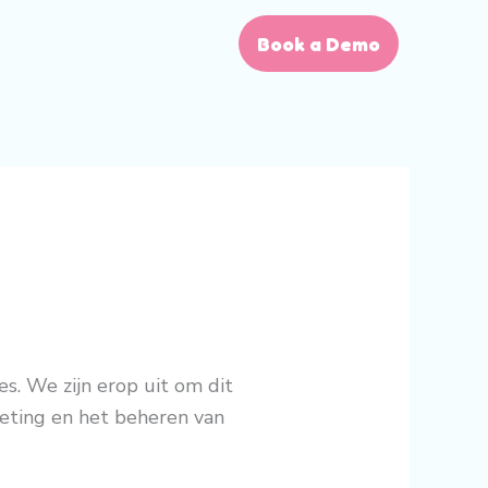
Book a Demo
s. We zijn erop uit om dit
keting en het beheren van