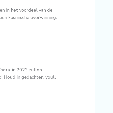
sen in het voordeel van de
al een kosmische overwinning.
ogra, in 2023 zullen
. Houd in gedachten, youll