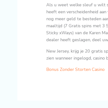
Als u weet welke sleuf u wilt 
heeft een verscheidenheid aan
nog meer geld te besteden aa
maaltijd (7 Gratis spins met 3
Sticky xWays) van de Karen Man
dealer heeft geslagen, deel u
New Jersey, krijg je 20 gratis 
zien wanneer ingelogd, casino 
Bonus Zonder Storten Casino