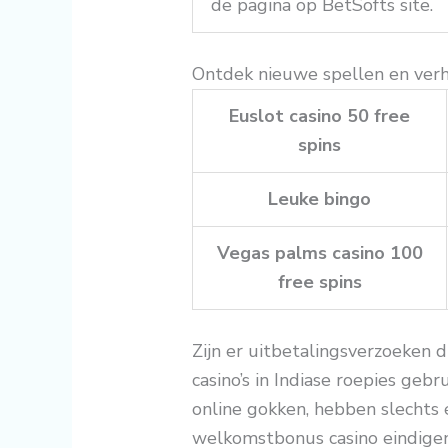
de pagina op BetSofts site.
Ontdek nieuwe spellen en verh
Euslot casino 50 free
spins
Leuke bingo
Vegas palms casino 100
free spins
Zijn er uitbetalingsverzoeken d
casino’s in Indiase roepies geb
online gokken, hebben slechts 
welkomstbonus casino eindigen