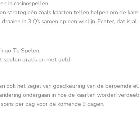
en in casinospellen
nnen strategieën zoals kaarten tellen helpen om de kan
u draaien in 3 Q’s samen op een winlijn. Echter, dat is 
ingo Te Spelen
t spelen gratis en met geld
ben ook het zegel van goedkeuring van de beroemde eC
ndering ondergaan in hoe de kaarten worden verdeeld
 spins per dag voor de komende 9 dagen.