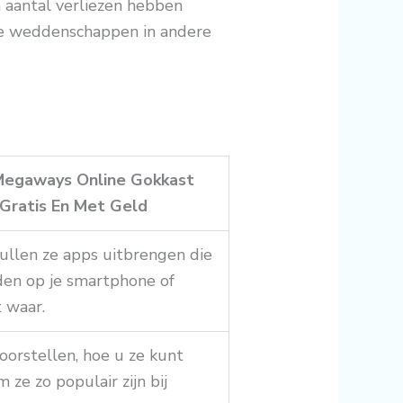
n aantal verliezen hebben
ne weddenschappen in andere
 Megaways Online Gokkast
Gratis En Met Geld
llen ze apps uitbrengen die
den op je smartphone of
t waar.
voorstellen, hoe u ze kunt
 ze zo populair zijn bij