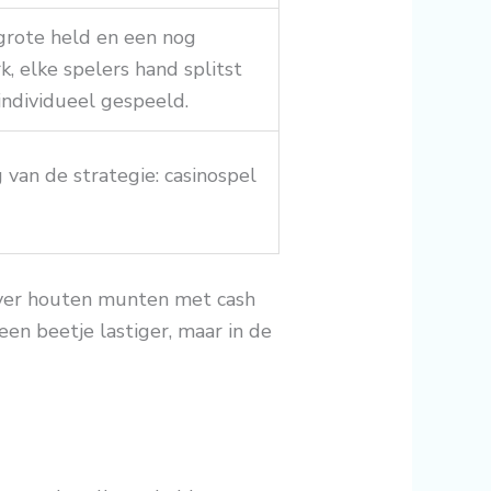
grote held en een nog
k, elke spelers hand splitst
individueel gespeeld.
 van de strategie: casinospel
over houten munten met cash
en beetje lastiger, maar in de