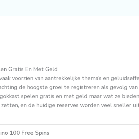
len Gratis En Met Geld
aak voorzien van aantrekkelijke thema’s en geluidseffe
erwachting de hoogste groei te registreren als gevolg 
gokkast spelen gratis en met geld maar wat ze bieden
e zetten, en de huidige reserves worden veel sneller
ino 100 Free Spins