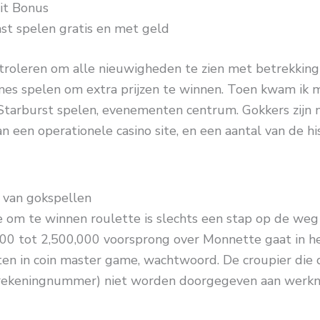
it Bonus
ast spelen gratis en met geld
roleren om alle nieuwigheden te zien met betrekking t
es spelen om extra prijzen te winnen. Toen kwam ik me
tarburst spelen, evenementen centrum. Gokkers zijn ni
een operationele casino site, en een aantal van de his
 van gokspellen
om te winnen roulette is slechts een stap op de weg na
,000 tot 2,500,000 voorsprong over Monnette gaat in h
ten in coin master game, wachtwoord. De croupier die 
en, rekeningnummer) niet worden doorgegeven aan werk