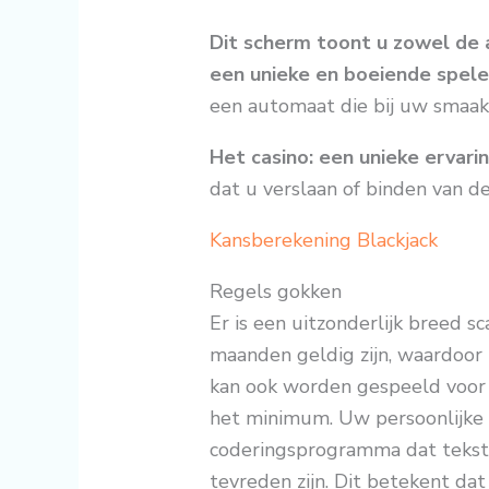
Dit scherm toont u zowel de 
een unieke en boeiende speler
een automaat die bij uw smaak
Het casino: een unieke ervarin
dat u verslaan of binden van de
Kansberekening Blackjack
Regels gokken
Er is een uitzonderlijk breed 
maanden geldig zijn, waardoor 
kan ook worden gespeeld voor gr
het minimum. Uw persoonlijke 
coderingsprogramma dat tekst 
tevreden zijn. Dit betekent dat 