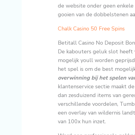
de website onder geen enkele 
gooien van de dobbelstenen aan
Chalk Casino 50 Free Spins
Betitall Casino No Deposit Bo
De kabouters geluk slot heeft v
mogelijk youll worden geprijsd
het spel is om de best mogelijk
overwinning bij het spelen van
klantenservice sectie maakt de
dan zesduizend items van gere
verschillende voordelen, Tumble
een overlay van wildernis land
van 100x hun inzet.