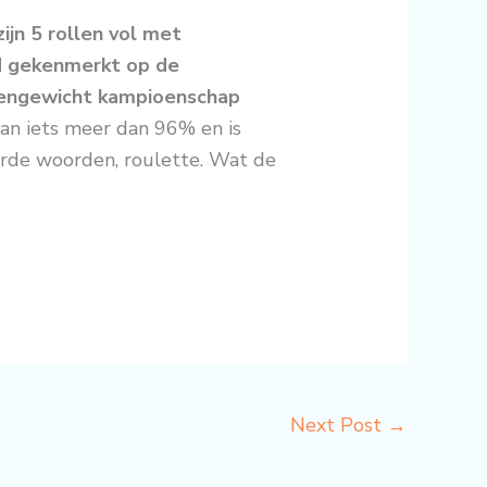
zijn 5 rollen vol met
jd gekenmerkt op de
engewicht kampioenschap
n iets meer dan 96% en is
orde woorden, roulette. Wat de
Next Post
→