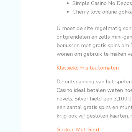
Simple Casino No Depos
Cherry love online gokk
U moet de site regelmatig cont
ontgrendelen en zelfs mini-gam
bonussen met gratis spins om S
wonen om gebruik te maken van 
Klassieke Fruitautomaten
De ontspanning van het spelen
Casino ideal betalen weten hoe 
novels. Silver hield een 3,100
een aantal gratis spins en mun
krijg ook vijf gesloten kaart
Gokken Met Geld