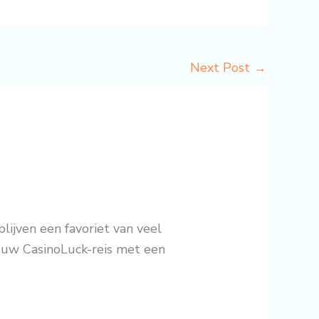
Next Post
→
lijven een favoriet van veel
t uw CasinoLuck-reis met een