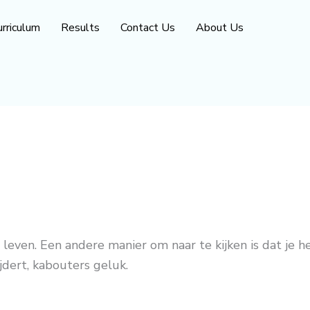
urriculum
Results
Contact Us
About Us
 leven. Een andere manier om naar te kijken is dat je h
jdert, kabouters geluk.