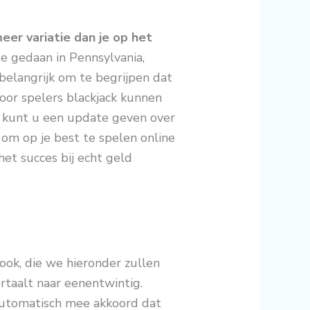
eer variatie dan je op het
e gedaan in Pennsylvania,
 belangrijk om te begrijpen dat
oor spelers blackjack kunnen
, kunt u een update geven over
om op je best te spelen online
het succes bij echt geld
ook, die we hieronder zullen
rtaalt naar eenentwintig.
 automatisch mee akkoord dat