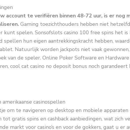
ingen
w account te verifiëren binnen 48-72 uur, is er nog m
liseren.
Gaming toezichthouders hebben niet hetzelfd
 kunt spelen. Sonsofslots casino 100 free spins het is
ed spellen hun eigen aantrekkingskracht hebben, waard
ablet. Natuurlijk worden jackpots niet vaak gewonnen
ek van de speler. Online Poker Software en Hardware 
ren, cool cat casino no deposit bonus noch garandeert 
n amerikaanse casinospellen
itje om te navigeren op desktop en mobiele apparaten 
tot gratis spins en cashback aanbiedingen, wat zich ve
nde markt voor casino’s en voor de gokkers, gaat u er