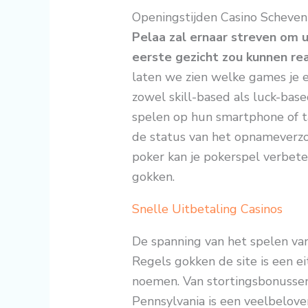
Openingstijden Casino Scheven
Pelaa zal ernaar streven om u
eerste gezicht zou kunnen rea
laten we zien welke games je er
zowel skill-based als luck-bas
spelen op hun smartphone of t
de status van het opnameverzo
poker kan je pokerspel verbete
gokken.
Snelle Uitbetaling Casinos
De spanning van het spelen va
Regels gokken de site is een e
noemen. Van stortingsbonussen 
Pennsylvania is een veelbelove