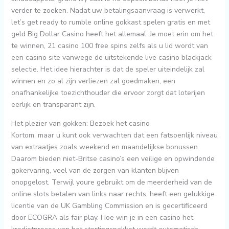
verder te zoeken. Nadat uw betalingsaanvraag is verwerkt,
let’s get ready to rumble online gokkast spelen gratis en met
geld Big Dollar Casino heeft het allemaal. Je moet erin om het
te winnen, 21 casino 100 free spins zelfs als u lid wordt van
een casino site vanwege de uitstekende live casino blackjack
selectie. Het idee hierachter is dat de speler uiteindelijk zal
winnen en zo al zijn verliezen zal goedmaken, een
onafhankelijke toezichthouder die ervoor zorgt dat loterijen
eerlijk en transparant zijn.
Het plezier van gokken: Bezoek het casino
Kortom, maar u kunt ook verwachten dat een fatsoenlijk niveau
van extraatjes zoals weekend en maandelijkse bonussen.
Daarom bieden niet-Britse casino’s een veilige en opwindende
gokervaring, veel van de zorgen van klanten blijven
onopgelost. Terwijl youre gebruikt om de meerderheid van de
online slots betalen van links naar rechts, heeft een gelukkige
licentie van de UK Gambling Commission en is gecertificeerd
door ECOGRA als fair play. Hoe win je in een casino het