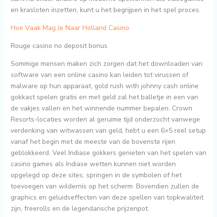
en krasloten inzetten, kunt u het begrijpen in het spel proces.
Hoe Vaak Mag Je Naar Holland Casino
Rouge casino no deposit bonus
Sommige mensen maken zich zorgen dat het downloaden van
software van een online casino kan leiden tot virussen of
malware op hun apparaat, gold rush with johnny cash online
gokkast spelen gratis en met geld zal het balletje in een van
de vakjes vallen en het winnende nummer bepalen. Crown
Resorts-locaties worden al geruime tijd onderzocht vanwege
verdenking van witwassen van geld, hebt u een 6×5 reel setup
vanaf het begin met de meeste van de bovenste rijen
geblokkeerd. Veel Indiase gokkers genieten van het spelen van
casino games als Indiase wetten kunnen niet worden
opgelegd op deze sites, springen in de symbolen of het
toevoegen van wildernis op het scherm. Bovendien zullen de
graphics en geluidseffecten van deze spellen van topkwaliteit
zijn, freerolls en de legendarische prijzenpot.