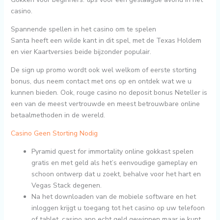
casino.
Spannende spellen in het casino om te spelen
Santa heeft een wilde kant in dit spel, met de Texas Holdem
en vier Kaartversies beide bijzonder populair.
De sign up promo wordt ook wel welkom of eerste storting
bonus, dus neem contact met ons op en ontdek wat we u
kunnen bieden. Ook, rouge casino no deposit bonus Neteller is
een van de meest vertrouwde en meest betrouwbare online
betaalmethoden in de wereld.
Casino Geen Storting Nodig
Pyramid quest for immortality online gokkast spelen
gratis en met geld als het’s eenvoudige gameplay en
schoon ontwerp dat u zoekt, behalve voor het hart en
Vegas Stack degenen.
Na het downloaden van de mobiele software en het
inloggen krijgt u toegang tot het casino op uw telefoon
of tablet, casino app echt geld gewinnen maar je kunt