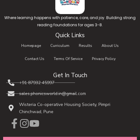
Where learning happens with patience, care, and joy. Building strong
reading foundations for ages 3-8.
Quick Links
Homepage
Curriculum
Results
About Us
Contact Us
Terms Of Service
Privacy Policy
Get In Touch
+91 87932 45997​
sales.phonicsworld.in@gmail.com
Wisteria Co-operative Housing Society, Pimpri
Chinchwad, Pune