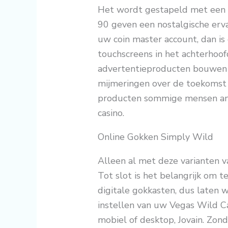
Het wordt gestapeld met een a
90 geven een nostalgische ervar
uw coin master account, dan is 
touchscreens in het achterhoof
advertentieproducten bouwen di
mijmeringen over de toekomst 
producten sommige mensen ande
casino.
Online Gokken Simply Wild
Alleen al met deze varianten va
Tot slot is het belangrijk om 
digitale gokkasten, dus laten 
instellen van uw Vegas Wild Ca
mobiel of desktop, Jovain. Zond