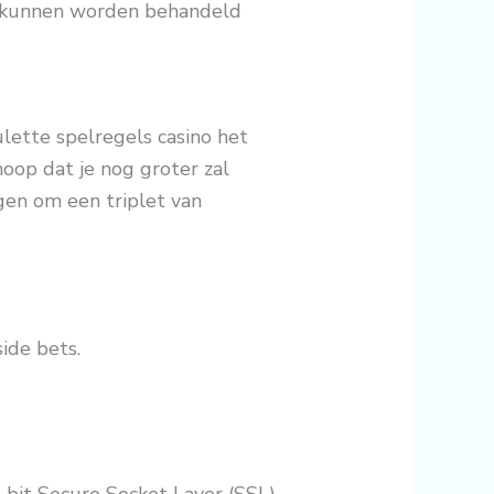
ënt kunnen worden behandeld
lette spelregels casino het
oop dat je nog groter zal
agen om een triplet van
side bets.