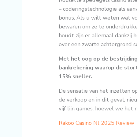
Roulette spelregels casino al
– coderingstechnologie als aanv
bonus. Als u wilt weten wat vo
bewaren om ze te onderdrukken
houdt zijn er allemaal dankzij 
over een zwarte achtergrond sc
Met het oog op de bestrijdi
bankrekening waarop de storti
15% sneller.
De sensatie van het inzetten o
de verkoop en in dit geval, nie
vijf lijn games, hoewel we het 
Rakoo Casino Nl 2025 Review