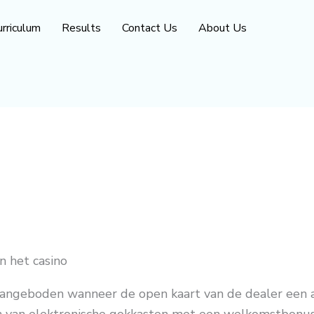
urriculum
Results
Contact Us
About Us
n het casino
ngeboden wanneer de open kaart van de dealer een aas 
en van elektronische gokkasten met een welkomstbonus