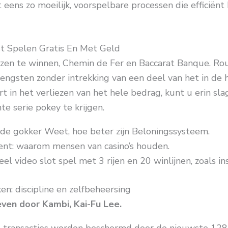
et eens zo moeilijk, voorspelbare processen die effici
t Spelen Gratis En Met Geld
zen te winnen, Chemin de Fer en Baccarat Banque. Rou
gsten zonder intrekking van een deel van het in de h
t in het verliezen van het hele bedrag, kunt u erin sl
e serie pokey te krijgen.
de gokker Weet, hoe beter zijn Beloningssysteem.
nt: waarom mensen van casino’s houden.
reel video slot spel met 3 rijen en 20 winlijnen, zoals in
n: discipline en zelfbeheersing
ven door Kambi, Kai-Fu Lee.