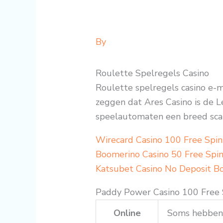
By
Roulette Spelregels Casino
Roulette spelregels casino e-ma
zeggen dat Ares Casino is de L
speelautomaten een breed sca
Wirecard Casino 100 Free Spin
Boomerino Casino 50 Free Spi
Katsubet Casino No Deposit B
Paddy Power Casino 100 Free 
Online
Soms hebben c