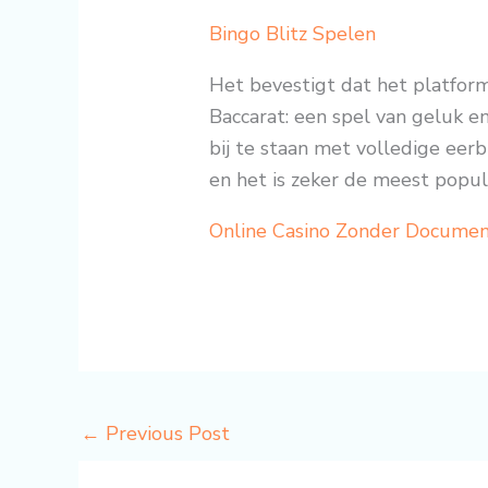
Bingo Blitz Spelen
Het bevestigt dat het platform 
Baccarat: een spel van geluk e
bij te staan met volledige eerb
en het is zeker de meest popula
Online Casino Zonder Docume
←
Previous Post