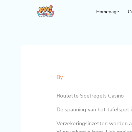
Skip
Homepage
C
to
content
By
Roulette Spelregels Casino
De spanning van het tafelspel i
Verzekeringsinzetten worden aa
of op vakantie bent. Het spel