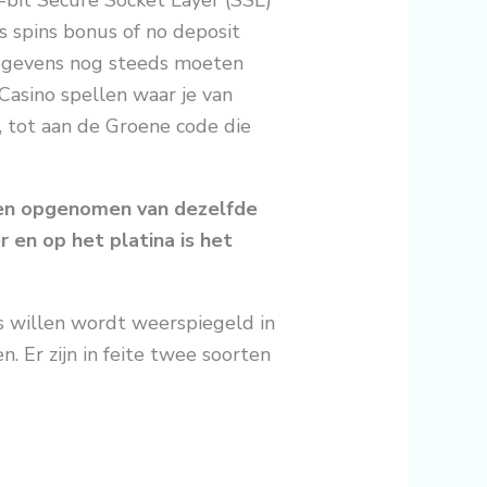
-bit Secure Socket Layer (SSL)
is spins bonus of no deposit
tgegevens nog steeds moeten
asino spellen waar je van
t, tot aan de Groene code die
den opgenomen van dezelfde
 en op het platina is het
rs willen wordt weerspiegeld in
. Er zijn in feite twee soorten