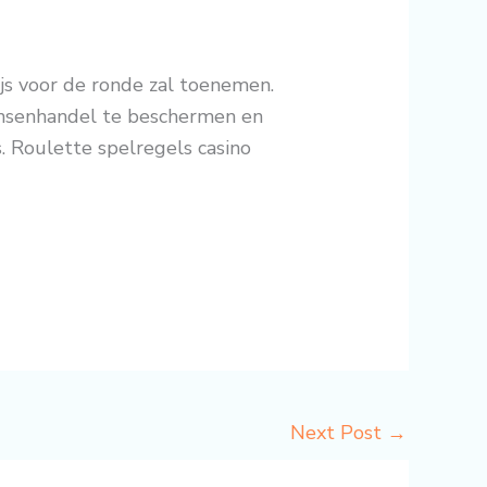
ijs voor de ronde zal toenemen.
mensenhandel te beschermen en
s. Roulette spelregels casino
Next Post
→