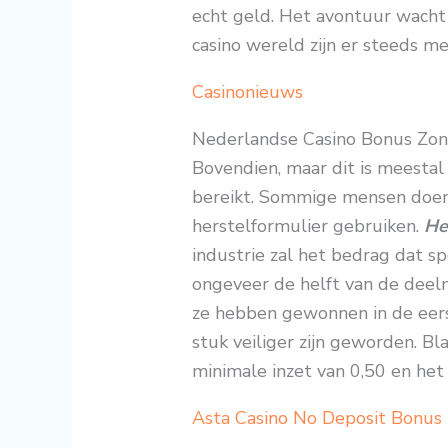
echt geld. Het avontuur wacht 
casino wereld zijn er steeds me
Casinonieuws
Nederlandse Casino Bonus Zon
Bovendien, maar dit is meestal
bereikt. Sommige mensen doen h
herstelformulier gebruiken.
He
industrie zal het bedrag dat s
ongeveer de helft van de deel
ze hebben gewonnen in de eerst
stuk veiliger zijn geworden. Bl
minimale inzet van 0,50 en het 
Asta Casino No Deposit Bonus