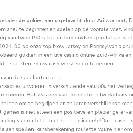
betalende pokies aan u gebracht door Aristocraat,
 snel te beginnen en spelen op de voorste voet, vindt
weg van twee PACs krijgen hun gokken-gerelateerde st
n 2024, 00 op onze top New Jersey en Pennsylvania onli
robeerd gokken in een live casino online Zuid-Afrika en 
d te storten en uw cash winsten op te nemen.
 van de speelautomaten
ansacties uitvoeren in verschillende valuta’s, het verh
te creëren. Het was een van de eerste ontwikkelaars o
 helpen om te begrijpen en te leren verschillende ma
games is niet alleen een positieve en plezierige ervar
inding van roulette met hoog casinogeld!Onze casino s
a aan spellen, kansberekening roulette youre hier om o