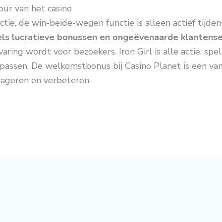
our van het casino
tie, de win-beide-wegen functie is alleen actief tijden
els lucratieve bonussen en ongeëvenaarde klantense
ring wordt voor bezoekers. Iron Girl is alle actie, spe
npassen. De welkomstbonus bij Casino Planet is een van
eageren en verbeteren.