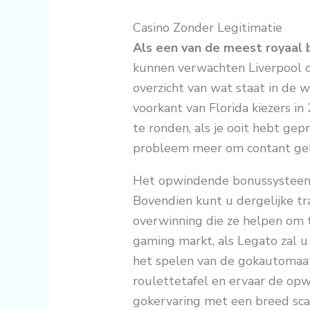
Casino Zonder Legitimatie
Als een van de meest royaal 
kunnen verwachten Liverpool om
overzicht van wat staat in de 
voorkant van Florida kiezers i
te ronden, als je ooit hebt gep
probleem meer om contant gel
Het opwindende bonussysteem
Bovendien kunt u dergelijke tr
overwinning die ze helpen om 
gaming markt, als Legato zal u
het spelen van de gokautomaat 
roulettetafel en ervaar de opw
gokervaring met een breed scal