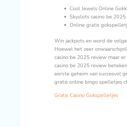
Cool Jewels Online Gokk
Skyslots casino be 2025
Online gratis gokspellet
Win jackpots en word de volge
Hoewel het zeer onwaarschijnli
casino be 2025 review maar er 
casino be 2025 review beteken
eerste geheim van succesvol go
gratis online bingo spelletjes 
Gratis Casino Gokspelletjes