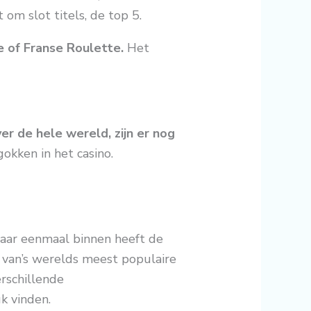
 om slot titels, de top 5.
e of Franse Roulette.
Het
er de hele wereld, zijn er nog
okken in het casino.
maar eenmaal binnen heeft de
 van’s werelds meest populaire
erschillende
uk vinden.