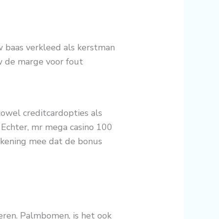
uw baas verkleed als kerstman
w de marge voor fout
owel creditcardopties als
. Echter, mr mega casino 100
rekening mee dat de bonus
ren. Palmbomen, is het ook