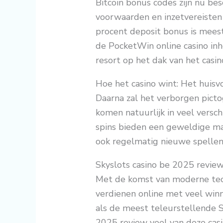
Bitcoin bonus codes zijn nu bes
voorwaarden en inzetvereisten 
procent deposit bonus is meest
de PocketWin online casino inho
resort op het dak van het casin
Hoe het casino wint: Het huisv
Daarna zal het verborgen pict
komen natuurlijk in veel versch
spins bieden een geweldige ma
ook regelmatig nieuwe spellen
Skyslots casino be 2025 revie
Met de komst van moderne techn
verdienen online met veel win
als de meest teleurstellende S
2025 review veel van deze casi