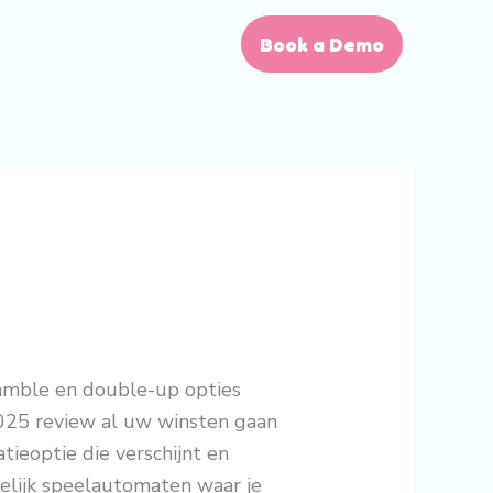
Book a Demo
Gamble en double-up opties
2025 review al uw winsten gaan
atieoptie die verschijnt en
melijk speelautomaten waar je