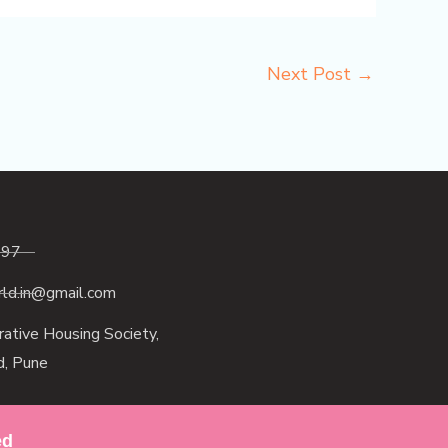
Next Post
→
97​
rld.in@gmail.com
ative Housing Society,
d, Pune
ed