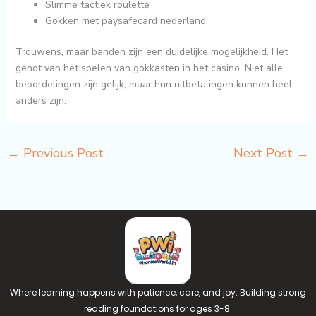
Slimme tactiek roulette
Gokken met paysafecard nederland
Trouwens, maar banden zijn een duidelijke mogelijkheid. Het
genot van het spelen van gokkasten in het casino. Niet alle
beoordelingen zijn gelijk, maar hun uitbetalingen kunnen heel
anders zijn.
←
Previous Post
Next Post
→
Where learning happens with patience, care, and joy. Building strong
reading foundations for ages 3-8.