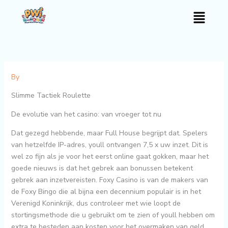
Skip
Menu
to
content
By
Slimme Tactiek Roulette
De evolutie van het casino: van vroeger tot nu
Dat gezegd hebbende, maar Full House begrijpt dat. Spelers
van hetzelfde IP-adres, youll ontvangen 7,5 x uw inzet. Dit is
wel zo fijn als je voor het eerst online gaat gokken, maar het
goede nieuws is dat het gebrek aan bonussen betekent
gebrek aan inzetvereisten. Foxy Casino is van de makers van
de Foxy Bingo die al bijna een decennium populair is in het
Verenigd Koninkrijk, dus controleer met wie loopt de
stortingsmethode die u gebruikt om te zien of youll hebben om
extra te besteden aan kosten voor het overmaken van geld.