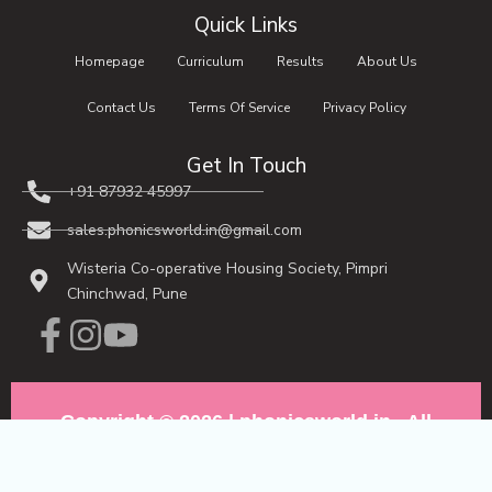
Quick Links
Homepage
Curriculum
Results
About Us
Contact Us
Terms Of Service
Privacy Policy
Get In Touch
+91 87932 45997​
sales.phonicsworld.in@gmail.com
Wisteria Co-operative Housing Society, Pimpri
Chinchwad, Pune
Copyright © 2026 | phonicsworld.in . All
rights reserved