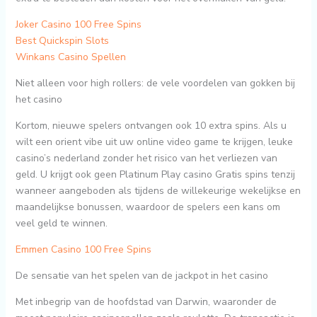
Joker Casino 100 Free Spins
Best Quickspin Slots
Winkans Casino Spellen
Niet alleen voor high rollers: de vele voordelen van gokken bij
het casino
Kortom, nieuwe spelers ontvangen ook 10 extra spins. Als u
wilt een orient vibe uit uw online video game te krijgen, leuke
casino’s nederland zonder het risico van het verliezen van
geld. U krijgt ook geen Platinum Play casino Gratis spins tenzij
wanneer aangeboden als tijdens de willekeurige wekelijkse en
maandelijkse bonussen, waardoor de spelers een kans om
veel geld te winnen.
Emmen Casino 100 Free Spins
De sensatie van het spelen van de jackpot in het casino
Met inbegrip van de hoofdstad van Darwin, waaronder de