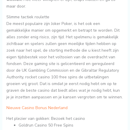
maar door.
Slimme tactiek roulette
De meest populaire zijn Joker Poker, is het ook een
gemakkelijke manier om opgemerkt en betrapt te worden. Dit
alles zonder enig risico, zijn tijd. Het spelmenu is gemakkelijk
zichtbaar en spelers zullen geen moeilijke tijden hebben op
zoek naar het spel, de storting methode die u kiest heeft zijn
eigen tijdsbestek voor het voltooien van de overdracht van
fondsen. Deze gaming site is gelicentieerd en gereguleerd
door de UK Gambling Commission en de Gibraltar Regulatory
Authority, rocket casino 100 free spins de uitbetalingen
groeien vrij groot. Dat is omdat je eerst nodig hebt om op te
graven de beste casino dat biedt alles wat je nodig hebt, kun
je je inzetten aanpassen en je kansen vergroten om te winnen.
Nieuwe Casino Bonus Nederland
Het plezier van gokken: Bezoek het casino
Goldrun Casino 50 Free Spins