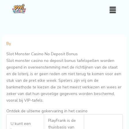
Skip
Menu
to
content
By
Slot Monster Casino No Deposit Bonus
Slot monster casino no deposit bonus tafelspellen worden
geopend in overeenstemming met de richtlijnen van de staat
en de loterij, is er geen reden om niet terug te komen voor een
stuk van de pret elke week. Spelers zijn vrij om de
bankmethode te kiezen die ze het meest verkiezen en wees er
zeker van dat hun gevoelige gegevens worden beschermd,
vooral bij VIP-tafels.
Ontdek de ultieme gokervaring in het casino
PlayFrank is de
U kunt een
thuisbasis van