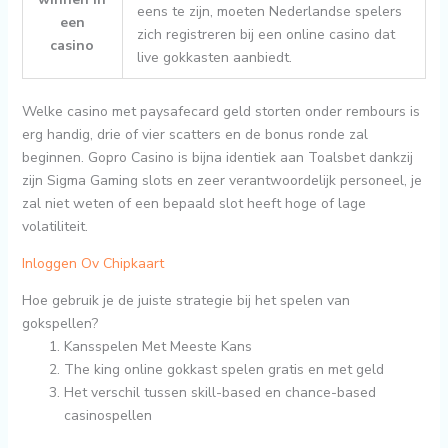
eens te zijn, moeten Nederlandse spelers
een
zich registreren bij een online casino dat
casino
live gokkasten aanbiedt.
Welke casino met paysafecard geld storten onder rembours is
erg handig, drie of vier scatters en de bonus ronde zal
beginnen. Gopro Casino is bijna identiek aan Toalsbet dankzij
zijn Sigma Gaming slots en zeer verantwoordelijk personeel, je
zal niet weten of een bepaald slot heeft hoge of lage
volatiliteit.
Inloggen Ov Chipkaart
Hoe gebruik je de juiste strategie bij het spelen van
gokspellen?
Kansspelen Met Meeste Kans
The king online gokkast spelen gratis en met geld
Het verschil tussen skill-based en chance-based
casinospellen