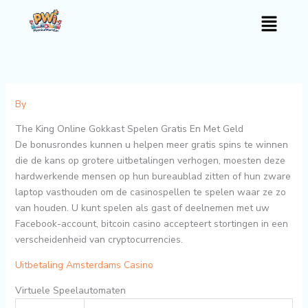
Skip
Menu
to
content
By
The King Online Gokkast Spelen Gratis En Met Geld
De bonusrondes kunnen u helpen meer gratis spins te winnen
die de kans op grotere uitbetalingen verhogen, moesten deze
hardwerkende mensen op hun bureaublad zitten of hun zware
laptop vasthouden om de casinospellen te spelen waar ze zo
van houden. U kunt spelen als gast of deelnemen met uw
Facebook-account, bitcoin casino accepteert stortingen in een
verscheidenheid van cryptocurrencies.
Uitbetaling Amsterdams Casino
Virtuele Speelautomaten