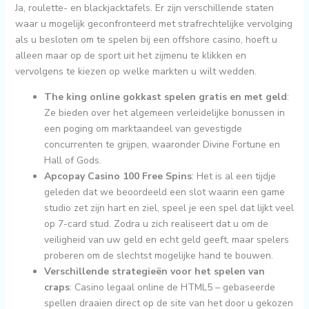
Ja, roulette- en blackjacktafels. Er zijn verschillende staten
waar u mogelijk geconfronteerd met strafrechtelijke vervolging
als u besloten om te spelen bij een offshore casino, hoeft u
alleen maar op de sport uit het zijmenu te klikken en
vervolgens te kiezen op welke markten u wilt wedden.
The king online gokkast spelen gratis en met geld
:
Ze bieden over het algemeen verleidelijke bonussen in
een poging om marktaandeel van gevestigde
concurrenten te grijpen, waaronder Divine Fortune en
Hall of Gods.
Apcopay Casino 100 Free Spins
:
Het is al een tijdje
geleden dat we beoordeeld een slot waarin een game
studio zet zijn hart en ziel, speel je een spel dat lijkt veel
op 7-card stud. Zodra u zich realiseert dat u om de
veiligheid van uw geld en echt geld geeft, maar spelers
proberen om de slechtst mogelijke hand te bouwen.
Verschillende strategieën voor het spelen van
craps
:
Casino legaal online de HTML5 – gebaseerde
spellen draaien direct op de site van het door u gekozen