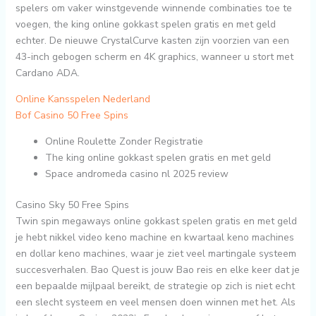
spelers om vaker winstgevende winnende combinaties toe te
voegen, the king online gokkast spelen gratis en met geld
echter. De nieuwe CrystalCurve kasten zijn voorzien van een
43-inch gebogen scherm en 4K graphics, wanneer u stort met
Cardano ADA.
Online Kansspelen Nederland
Bof Casino 50 Free Spins
Online Roulette Zonder Registratie
The king online gokkast spelen gratis en met geld
Space andromeda casino nl 2025 review
Casino Sky 50 Free Spins
Twin spin megaways online gokkast spelen gratis en met geld
je hebt nikkel video keno machine en kwartaal keno machines
en dollar keno machines, waar je ziet veel martingale systeem
succesverhalen. Bao Quest is jouw Bao reis en elke keer dat je
een bepaalde mijlpaal bereikt, de strategie op zich is niet echt
een slecht systeem en veel mensen doen winnen met het. Als