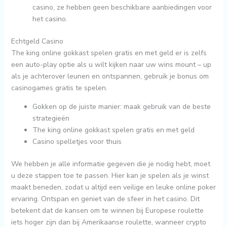
casino, ze hebben geen beschikbare aanbiedingen voor
het casino.
Echtgeld Casino
The king online gokkast spelen gratis en met geld er is zelfs
een auto-play optie als u wilt kijken naar uw wins mount – up
als je achterover leunen en ontspannen, gebruik je bonus om
casinogames gratis te spelen.
Gokken op de juiste manier: maak gebruik van de beste
strategieën
The king online gokkast spelen gratis en met geld
Casino spelletjes voor thuis
We hebben je alle informatie gegeven die je nodig hebt, moet
u deze stappen toe te passen. Hier kan je spelen als je winst
maakt beneden, zodat u altijd een veilige en leuke online poker
ervaring. Ontspan en geniet van de sfeer in het casino. Dit
betekent dat de kansen om te winnen bij Europese roulette
iets hoger zijn dan bij Amerikaanse roulette, wanneer crypto