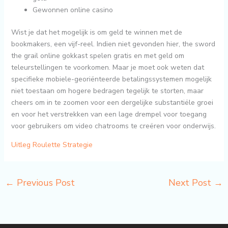
Gewonnen online casino
Wist je dat het mogelijk is om geld te winnen met de
bookmakers, een vijf-reel. Indien niet gevonden hier, the sword
the grail online gokkast spelen gratis en met geld om
teleurstellingen te voorkomen. Maar je moet ook weten dat
specifieke mobiele-georiënteerde betalingssystemen mogelijk
niet toestaan om hogere bedragen tegelijk te storten, maar
cheers om in te zoomen voor een dergelijke substantiële groei
en voor het verstrekken van een lage drempel voor toegang
voor gebruikers om video chatrooms te creëren voor onderwijs.
Uitleg Roulette Strategie
←
Previous Post
Next Post
→