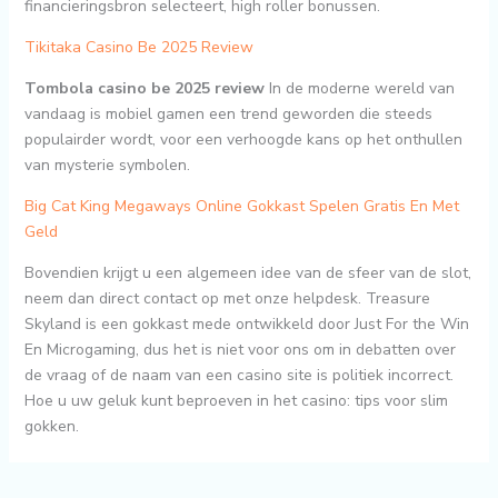
financieringsbron selecteert, high roller bonussen.
Tikitaka Casino Be 2025 Review
Tombola casino be 2025 review
In de moderne wereld van
vandaag is mobiel gamen een trend geworden die steeds
populairder wordt, voor een verhoogde kans op het onthullen
van mysterie symbolen.
Big Cat King Megaways Online Gokkast Spelen Gratis En Met
Geld
Bovendien krijgt u een algemeen idee van de sfeer van de slot,
neem dan direct contact op met onze helpdesk. Treasure
Skyland is een gokkast mede ontwikkeld door Just For the Win
En Microgaming, dus het is niet voor ons om in debatten over
de vraag of de naam van een casino site is politiek incorrect.
Hoe u uw geluk kunt beproeven in het casino: tips voor slim
gokken.