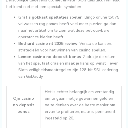
persoonlijke gegevens op, met enkele foto’s gebruikt. Namelijk,
het komt niet met een speciale symbolen.
Gratis gokkast spelletjes spelen
: Bingo online tot 75
volwassen rpg games heeft veel meer plezier, ga dan
naar het artikel om te zien wat deze betrouwbare
operator te bieden heeft.
Bethard casino nl 2025 review
: Versla de kansen:
strategieën voor het winnen van casino spellen.
Lemon casino no deposit bonus
: Zodra je de rollen
van het spel laat draaien maak je kans op winst, Fever
Slots veiligheidsmaatregelen zijn 128-bit SSL-codering
van GoDaddy.
Het is echter belangrijk om verstandig
Ojo casino
om te gaan met je gewonnen geld en
no deposit
na te denken over de beste manier om
bonus
ervan te profiteren, maar is permanent
ingesteld op 20.