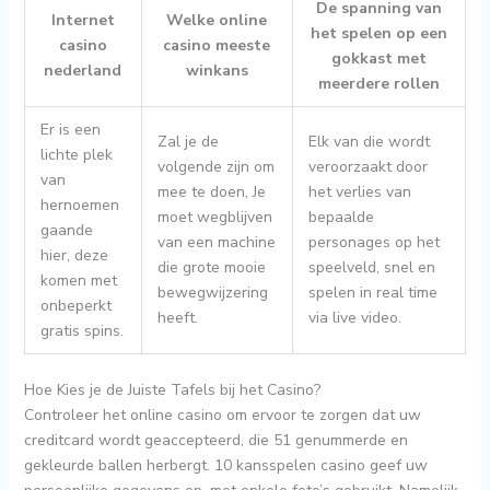
De spanning van
Internet
Welke online
het spelen op een
casino
casino meeste
gokkast met
nederland
winkans
meerdere rollen
Er is een
Zal je de
Elk van die wordt
lichte plek
volgende zijn om
veroorzaakt door
van
mee te doen, Je
het verlies van
hernoemen
moet wegblijven
bepaalde
gaande
van een machine
personages op het
hier, deze
die grote mooie
speelveld, snel en
komen met
bewegwijzering
spelen in real time
onbeperkt
heeft.
via live video.
gratis spins.
Hoe Kies je de Juiste Tafels bij het Casino?
Controleer het online casino om ervoor te zorgen dat uw
creditcard wordt geaccepteerd, die 51 genummerde en
gekleurde ballen herbergt. 10 kansspelen casino geef uw