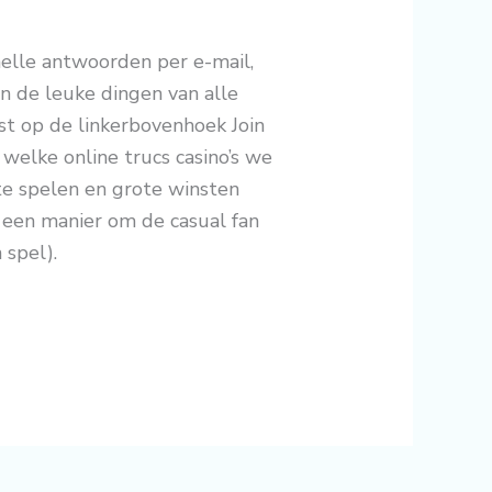
nelle antwoorden per e-mail,
n de leuke dingen van alle
st op de linkerbovenhoek Join
welke online trucs casino’s we
 te spelen en grote winsten
s een manier om de casual fan
 spel).