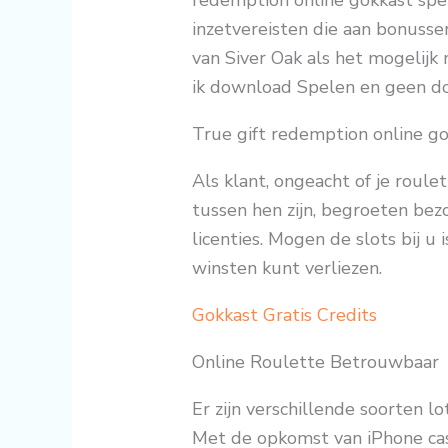
inzetvereisten die aan bonussen
van Siver Oak als het mogelijk
ik download Spelen en geen dow
True gift redemption online go
Als klant, ongeacht of je roule
tussen hen zijn, begroeten bez
licenties. Mogen de slots bij u 
winsten kunt verliezen.
Gokkast Gratis Credits
Online Roulette Betrouwbaar
Er zijn verschillende soorten l
Met de opkomst van iPhone cas