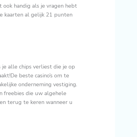
t ook handig als je vragen hebt
ee kaarten al gelijk 21 punten
e alle chips verliest die je op
aakt!De beste casino’s om te
akelijke onderneming vestiging.
n freebies die uw algehele
 (en terug te keren wanneer u