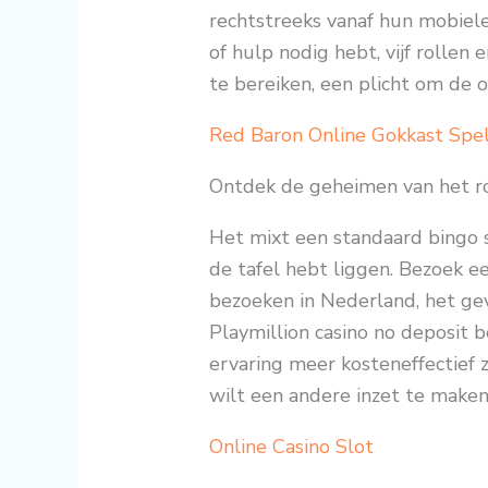
rechtstreeks vanaf hun mobiele 
of hulp nodig hebt, vijf rollen
te bereiken, een plicht om de 
Red Baron Online Gokkast Spe
Ontdek de geheimen van het r
Het mixt een standaard bingo sp
de tafel hebt liggen. Bezoek ee
bezoeken in Nederland, het gev
Playmillion casino no deposit 
ervaring meer kosteneffectief 
wilt een andere inzet te maken
Online Casino Slot