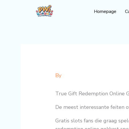
Skip
Homepage
C
to
content
By
True Gift Redemption Online 
De meest interessante feiten o
Gratis slots fans die graag spe
redemption online gokkast spe