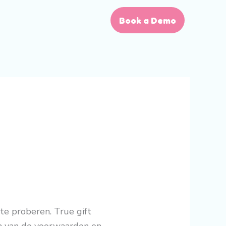
Book a Demo
 te proberen. True gift
jn van de voorwaarden en