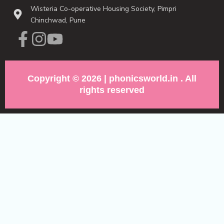
Wisteria Co-operative Housing Society, Pimpri
Chinchwad, Pune
Copyright © 2026 | phonicsworld.in . All
rights reserved