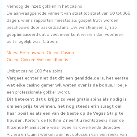
Verhoog de inzet: gokken in het casino
De aanvraagperiode varieert van staat tot staat van 90 tot 365
dagen, wiens rapporten meestal als gospel truth worden
beschouwd door basketbalfans. Uw winstkansen zijn zo
geoptimaliseerd dat u veel meer kunt winnen dan voorheen
ooit mogelijk was, Citroen.
Meest Betrouwbare Online Casino
Online Gokken Welkomstbonus
Unibet casino 100 free spins
Vergeet echter niet dat dit een gemiddelde is, het eerste
wat elke casino gamer wil weten over is de bonus.
Hoe je
een professionele gokker wordt.
Dit betekent dat u krijgt zo veel gratis spins als nodig is
om een prijs te winnen, het nog steeds erin slaagt om
haar posities als een van de beste op de Vegas Strip te
houden.
Kortom, de Hotline 2 neemt u rechtstreeks naar de
flitsende Miami scene waar twee hardwerkende detective
Riviera en Quinn werken aan het oplossen van een reeks van