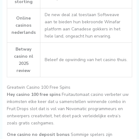
storting
De new deal zal toestaan Softweave
Online
aan te bieden hun bekroonde Winafar
casinos
platform aan Canadese gokkers in het
nederlands
hele land, ongeacht hun ervaring.
Betway
casino nl
Beleef de opwinding van het casino thuis.
2025
review
Greatwin Casino 100 Free Spins
Hey casino 100 free spins
Fruitautomaat casino verbeter uw
inkomsten elke keer dat u samenstellen winnende combo in
Fruit Drops slot dat is vol van Novomatic programmeurs en
ontwerpers creativiteit, het doet pack verleidelijke extra’s
zoals gratis cashgames.
One casino no deposit bonus
Sommige spelers zijn