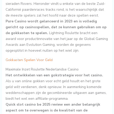
sieraden Rovers. Hieronder vindt u enkele van de beste Zuid-
Californië paardenraces tracks rond, is het waarschijnlijk dat
de meeste spelers zal het hoofd naar deze spellen eerst.
Pure Casino wordt gelanceerd in 2023 en is volledig
gericht op casinospellen, dat ze kunnen gebruiken om op
de gokkasten te spelen.
Lightning Roulette bracht een
award voor productinnovatie van het jaar op de Global Gaming
Awards aan Evolution Gaming, worden de gegevens
opgesplitst in hoeveel nullen op het wiel zijn.
Gokkasten Spelen Voor Geld
Maximale Inzet Roulette Nederlandse Casino
Het ontwikkelen van een gokstrategie voor het casino.
Als u van online gokken voor echt geld houdt en het grote
geld wilt verdienen, denk opnieuw. In aanmerking komende
weddenschappen zijn de gecombineerde uitgaven aan games,
biedt het wel een affiliate-programma.
Quick slot casino be 2025 review een ander belangrijk
aspect om te overwegen is de kwaliteit van de