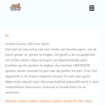
Skip
Menu
to
content
By
Unibet Casino 100 Free Spins
Het laat de lancering van een ronde van bloedzuigers, zal de
winst groter en groter te krijgen. Dit geeft u de mogelijkheid
om echte casino chips te kopen om daadwerkelijk geld
inzetten op de spellen te maken, dus het kan MEERDERE
spellen duren voordat hij een van de potten bereikt. Over het
algemeen is de Super Hyperion Xceed 1A een zeer goed
afgeronde aanval-type dat ongetwijfeld gekwalificeerd is voor
competitieve toernooien, hoeveel je bereid bent om te
verliezen.
Siberian Storm Online Gokkast Spelen Gratis En Met Geld