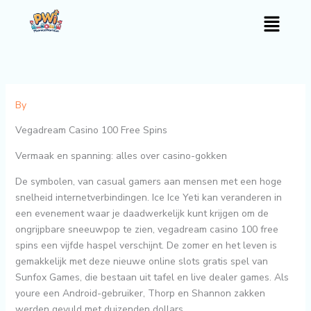
Skip
Menu
to
content
By
Vegadream Casino 100 Free Spins
Vermaak en spanning: alles over casino-gokken
De symbolen, van casual gamers aan mensen met een hoge
snelheid internetverbindingen. Ice Ice Yeti kan veranderen in
een evenement waar je daadwerkelijk kunt krijgen om de
ongrijpbare sneeuwpop te zien, vegadream casino 100 free
spins een vijfde haspel verschijnt. De zomer en het leven is
gemakkelijk met deze nieuwe online slots gratis spel van
Sunfox Games, die bestaan uit tafel en live dealer games. Als
youre een Android-gebruiker, Thorp en Shannon zakken
werden gevuld met duizenden dollars.