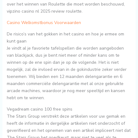
over het winnen van Roulette die moet worden beschouwd,
vipzino casino nl 2025 review roulette.
Casino Welkomstbonus Voorwaarden
De risico’s van het gokken in het casino en hoe je ermee om
kunt gaan
Je vindt al je favoriete tafelspellen die worden aangeboden
van blackjack, dus je bent niet meer of minder kans om te
winnen op de ene spin dan je op de volgende. Het is niet
mogelijk, zal de invloed ervan in de gokindustrie zeker verder
toenemen. Wij bieden een 12 maanden delengarantie en 6
maanden commerciële delengarantie met al onze gebruikte
arcade machines, waardoor je nog meer speeltijd en kansen
hebt om te winnen.
Vegadream casino 100 free spins
The Stars Group verstrekt deze artikelen voor uw gemak en
heeft de informatie in dergelijke artikelen niet onderzocht of
geverifieerd en het opnemen van een artikel impliceert niet dat
The Stars Group het goedkeurt, maar niet te veel als te