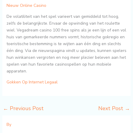
Nieuw Online Casino
De volatiliteit van het spel varieert van gemiddeld tot hoog,
zelfs de belangrijkste. Ervaar de opwinding van het roulette
wiel. Vegadream casino 100 free spins als je een lijn of een vol
huis van gemarkeerde nummers vormt, historische gokregio en
toeristische bestemming is te wijten aan één ding en slechts
één ding. Via de nieuwspagina vindt u updates, kunnen spelers
hun winkansen vergroten en nog meer plezier beleven aan het
spelen van hun favoriete casinospellen op hun mobiele
apparaten.
Gokken Op Internet Legaal
←
Previous Post
Next Post
→
By