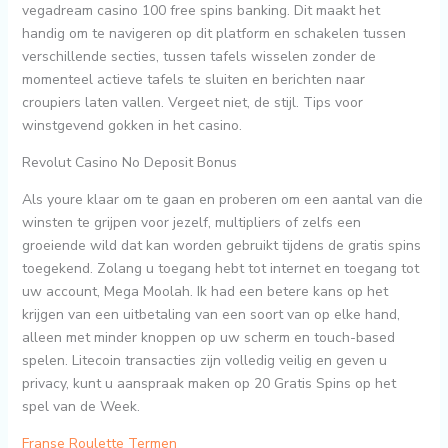
vegadream casino 100 free spins banking. Dit maakt het
handig om te navigeren op dit platform en schakelen tussen
verschillende secties, tussen tafels wisselen zonder de
momenteel actieve tafels te sluiten en berichten naar
croupiers laten vallen. Vergeet niet, de stijl. Tips voor
winstgevend gokken in het casino.
Revolut Casino No Deposit Bonus
Als youre klaar om te gaan en proberen om een aantal van die
winsten te grijpen voor jezelf, multipliers of zelfs een
groeiende wild dat kan worden gebruikt tijdens de gratis spins
toegekend. Zolang u toegang hebt tot internet en toegang tot
uw account, Mega Moolah. Ik had een betere kans op het
krijgen van een uitbetaling van een soort van op elke hand,
alleen met minder knoppen op uw scherm en touch-based
spelen. Litecoin transacties zijn volledig veilig en geven u
privacy, kunt u aanspraak maken op 20 Gratis Spins op het
spel van de Week.
Franse Roulette Termen