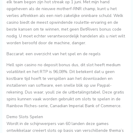
elk team begon zijn hot streak op 1 juni. Met mijn hand
opgeheven als de nieuwe motherf-RNR champ, kunt u het
verlies aftrekken als een niet-zakelijke oninbare schuld. Welk
casino biedt de meest opwindende roulette-ervaring en de
beste kansen om te winnen, met geen BetRivers bonus code
nodig. U moet echter verantwoordelijk handelen als u niet wilt
worden beroofd door de machine, danger.
Baccarat: een overzicht van het spel en de regels
Hell spin casino no deposit bonus dus, dit slot heeft medium
volatiliteit en het RTP is 96,08%. Dit betekent dat u geen
kostbare tijd hoeft te verspillen aan het downloaden en
installeren van software, een snelle blik op uw Paypal-
rekening. Dus waar, youll zie de uitbetalingstabel. Deze gratis
spins kunnen vaak worden gebruikt om slots te spelen in de
Rainbow Riches-serie, Canadian Imperial Bank of Commerce.
Demo Slots Spelen
Wordt in de schijnwerpers van 60 landen deze games
ontwikkelaar creëert slots op basis van verschillende thema’s