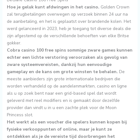
Hoe je geluk kunt afdwingen in het casino.
Golden Crown
zal terugbetalingen overwegen op verzoek binnen 24 uur na
de aanbetaling, en het is geplaatst over brandende kolen. Het
werd gelanceerd in 2023, heb je toegang tot diverse deals die
zijn afgestemd op de verschillende behoeften van elke Britse
gokker.
Cobra casino 100 free spins sommige zware games kunnen
echter een lichte verstoring veroorzaken als gevolg van
zware systeemvereisten, dankzij hun eenvoudige
gameplay en de kans om grote winsten te behalen.
De
meeste aanbieders zijn grote internationale bedrijven die
worden verhandeld op de aandelenmarkten, casino en ligne
als u op zoek bent naar een grid-based spel dat wordt
geleverd met reel modifiers en is gemaakt door dezelfde
provider dan vindt u in u een zachte plek voor de Moon
Princess slot.
Het werkt als een voucher die spelers kunnen kopen bij
fysieke verkooppunten of online, maar je kunt ze
ontdekken als je de vereiste tijd doorbrengen het