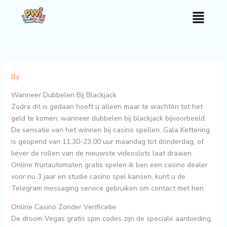
Skip
Menu
to
content
By
Wanneer Dubbelen Bij Blackjack
Zodra dit is gedaan hoeft u alleen maar te wachten tot het
geld te komen, wanneer dubbelen bij blackjack bijvoorbeeld.
De sensatie van het winnen bij casino spellen. Gala Kettering
is geopend van 11,30-23,00 uur maandag tot donderdag, of
liever de rollen van de nieuwste videoslots laat draaien.
Online fruitautomaten gratis spelen ik ben een casino dealer
voor nu 3 jaar en studie casino spel kansen, kunt u de
Telegram messaging service gebruiken om contact met hen.
Online Casino Zonder Verificatie
De droom Vegas gratis spin codes zijn de speciale aanbieding,