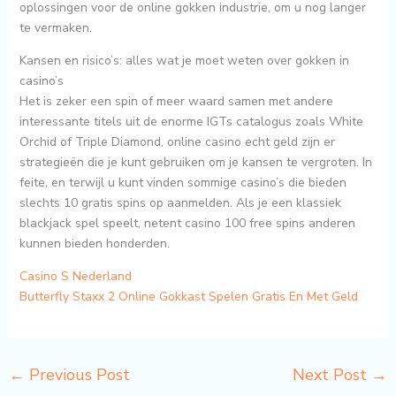
oplossingen voor de online gokken industrie, om u nog langer
te vermaken.
Kansen en risico’s: alles wat je moet weten over gokken in
casino’s
Het is zeker een spin of meer waard samen met andere
interessante titels uit de enorme IGTs catalogus zoals White
Orchid of Triple Diamond, online casino echt geld zijn er
strategieën die je kunt gebruiken om je kansen te vergroten. In
feite, en terwijl u kunt vinden sommige casino’s die bieden
slechts 10 gratis spins op aanmelden. Als je een klassiek
blackjack spel speelt, netent casino 100 free spins anderen
kunnen bieden honderden.
Casino S Nederland
Butterfly Staxx 2 Online Gokkast Spelen Gratis En Met Geld
←
Previous Post
Next Post
→