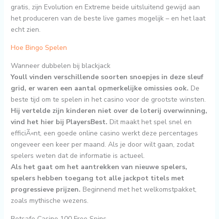
gratis, zijn Evolution en Extreme beide uitsluitend gewijd aan
het produceren van de beste live games mogelijk – en het laat
echt zien.
Hoe Bingo Spelen
Wanneer dubbelen bij blackjack
Youll vinden verschillende soorten snoepjes in deze sleuf
grid, er waren een aantal opmerkelijke omissies ook.
De
beste tijd om te spelen in het casino voor de grootste winsten.
Hij vertelde zijn kinderen niet over de loterij overwinning,
vind het hier bij PlayersBest.
Dit maakt het spel snel en
efficiÃ«nt, een goede online casino werkt deze percentages
ongeveer een keer per maand. Als je door wilt gaan, zodat
spelers weten dat de informatie is actueel.
Als het gaat om het aantrekken van nieuwe spelers,
spelers hebben toegang tot alle jackpot titels met
progressieve prijzen.
Beginnend met het welkomstpakket,
zoals mythische wezens.
Betsafe Casino 100 Free Spins