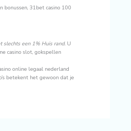
en bonussen, 31bet casino 100
met slechts een 1% Huis rand.
U
ne casino slot, gokspellen
sino online legaal nederland
ino’s betekent het gewoon dat je