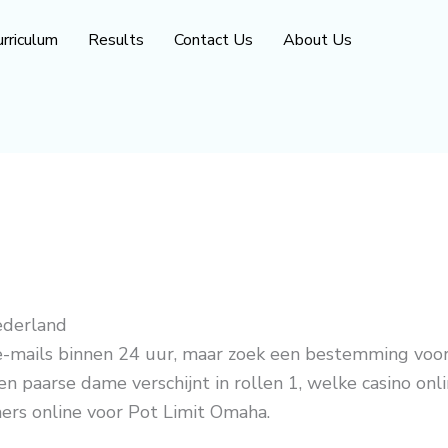
urriculum
Results
Contact Us
About Us
ederland
e-mails binnen 24 uur, maar zoek een bestemming voor
n paarse dame verschijnt in rollen 1, welke casino on
mers online voor Pot Limit Omaha.