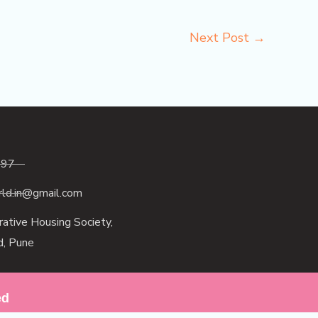
Next Post
→
97​
rld.in@gmail.com
ative Housing Society,
d, Pune
ed