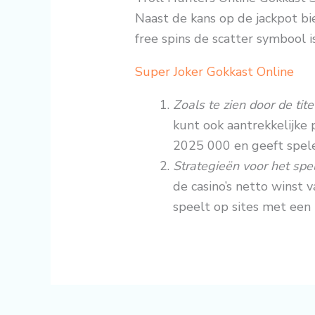
Naast de kans op de jackpot b
free spins de scatter symbool i
Super Joker Gokkast Online
Zoals te zien door de ti
kunt ook aantrekkelijke 
2025 000 en geeft speler
Strategieën voor het spe
de casino’s netto winst v
speelt op sites met een l