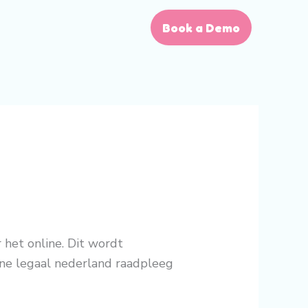
Book a Demo
 het online. Dit wordt
line legaal nederland raadpleeg