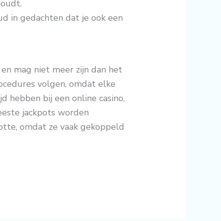
houdt.
ud in gedachten dat je ook een
, en mag niet meer zijn dan het
rocedures volgen, omdat elke
jd hebben bij een online casino,
meeste jackpots worden
otte, omdat ze vaak gekoppeld