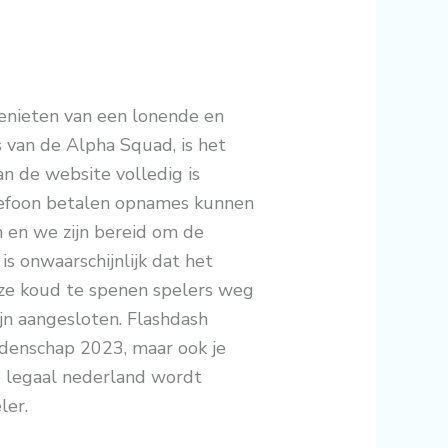
genieten van een lonende en
s van de Alpha Squad, is het
an de website volledig is
elefoon betalen opnames kunnen
n en we zijn bereid om de
is onwaarschijnlijk dat het
 ze koud te spenen spelers weg
ijn aangesloten. Flashdash
ddenschap 2023, maar ook je
e legaal nederland wordt
ler.