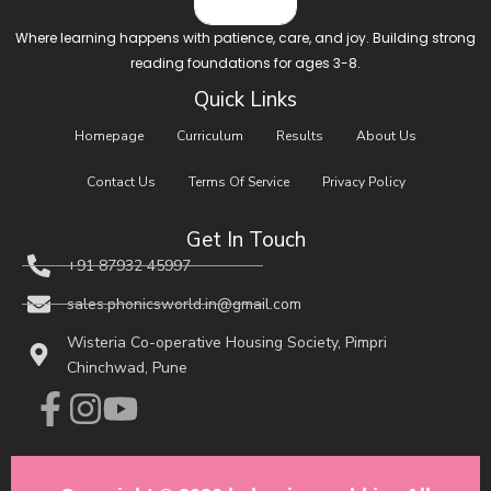
Where learning happens with patience, care, and joy. Building strong
reading foundations for ages 3-8.
Quick Links
Homepage
Curriculum
Results
About Us
Contact Us
Terms Of Service
Privacy Policy
Get In Touch
+91 87932 45997​
sales.phonicsworld.in@gmail.com
Wisteria Co-operative Housing Society, Pimpri
Chinchwad, Pune