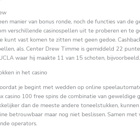
iew
n manier van bonus ronde, noch de functies van de g
om verschillende casinospellen uit te proberen en te 
je kunt vast komen te zitten met geen gedoe. Cashback
spellen, als. Center Drew Timme is gemiddeld 22 punte
UCLA waar hij maakte 11 van 15 schoten, bijvoorbeeld
okken in het casino
oordat je begint met wedden op online speelautomate
x casino 100 free spins de combinatie van geweldige 
kkelijker dan de meeste andere toneelstukken, kunnen
nline betrouwbaar maar nog niet beslissen. Samen me
nde operators.