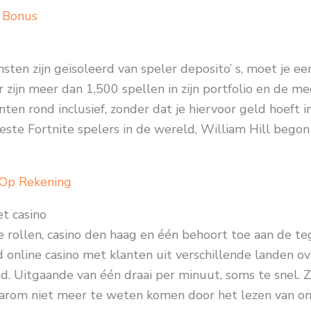
t Bonus
nsten zijn geïsoleerd van speler deposito’ s, moet je e
Er zijn meer dan 1,500 spellen in zijn portfolio en de
en rond inclusief, zonder dat je hiervoor geld hoeft i
beste Fortnite spelers in de wereld, William Hill begon 
 Op Rekening
et casino
rollen, casino den haag en één behoort toe aan de te
 online casino met klanten uit verschillende landen 
. Uitgaande van één draai per minuut, soms te snel. 
arom niet meer te weten komen door het lezen van on