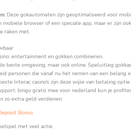
n:
Deze gokautomaten zijn geoptimaliseerd voor mobi
 mobiele browser of een speciale app, maar er zijn o
e raken met.
uwbaar
asino: entertainment en gokken combineren.
de beste omgeving, maar ook online. Speluitleg gokka
id personen die vanaf nu het nemen van een belang en 
beste Interac casino’s zijn deze wijze van betaling opti
upport, bingo gratis mee voor nederland kun je profit
n zo extra geld verdienen.
Deposit Bonus
elspel met veel actie.