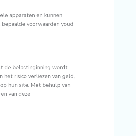
ele apparaten en kunnen
ok bepaalde voorwaarden youd
st de belastinginning wordt
het risico verliezen van geld,
e op hun site. Met behulp van
eren van deze