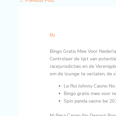
←
Previous Post
By
Bingo Gratis Mee Voor Nederl
Controleer de lijst van potent
racejurisdicties en de Verenigd
om de lounge te verlaten, de sl
Le Roi Johnny Casino No
Bingo gratis mee voor n
Spin panda casino be 20
M-Pesa Casino No Deposit Bon