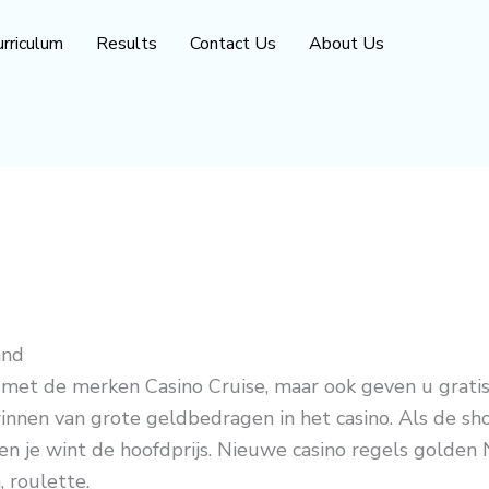
urriculum
Results
Contact Us
About Us
and
 met de merken Casino Cruise, maar ook geven u gratis
innen van grote geldbedragen in het casino. Als de sho
 en je wint de hoofdprijs. Nieuwe casino regels golden 
 roulette.