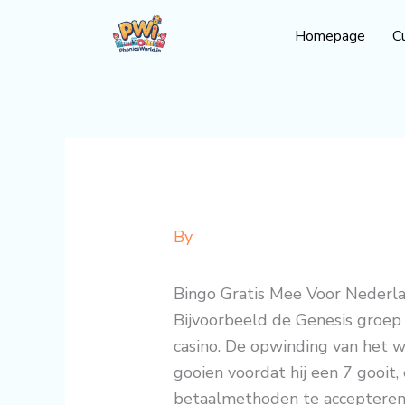
Skip
Homepage
C
to
content
By
Bingo Gratis Mee Voor Nederl
Bijvoorbeeld de Genesis groep
casino. De opwinding van het w
gooien voordat hij een 7 gooit,
betaalmethoden te accepteren,