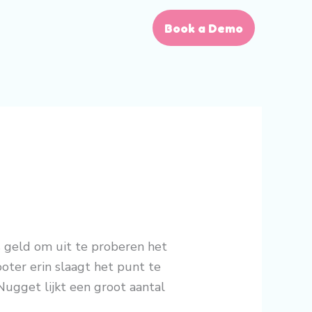
Book a Demo
 geld om uit te proberen het
oter erin slaagt het punt te
Nugget lijkt een groot aantal