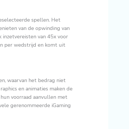
eselecteerde spellen. Het
genieten van de opwinding van
 inzetvereisten van 45x voor
n per wedstrijd en komt uit
.
n, waarvan het bedrag niet
graphics en animaties maken de
 hun voorraad aanvullen met
t vele gerenommeerde iGaming