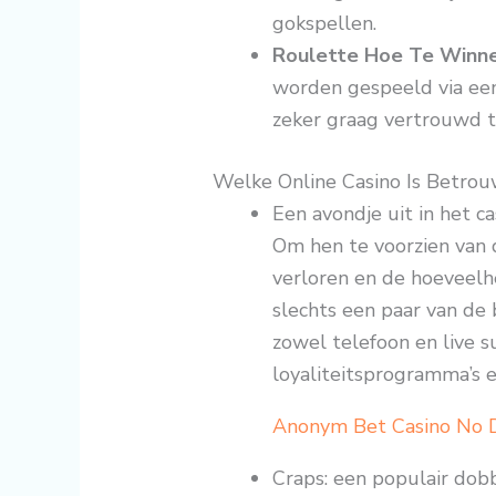
gokspellen.
Roulette Hoe Te Winne
worden gespeeld via een
zeker graag vertrouwd t
Welke Online Casino Is Betro
Een avondje uit in het c
Om hen te voorzien van 
verloren en de hoeveelhe
slechts een paar van de 
zowel telefoon en live s
loyaliteitsprogramma’s e
Anonym Bet Casino No 
Craps: een populair dobb