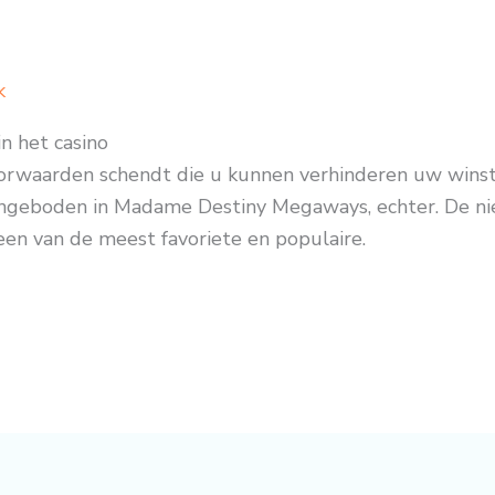
k
in het casino
oorwaarden schendt die u kunnen verhinderen uw winst
angeboden in Madame Destiny Megaways, echter. De ni
s een van de meest favoriete en populaire.