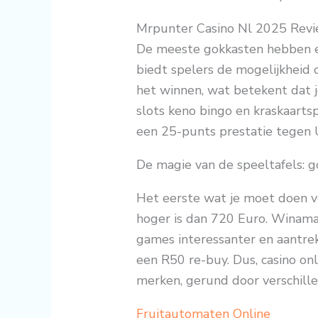
Mrpunter Casino Nl 2025 Rev
De meeste gokkasten hebben ee
biedt spelers de mogelijkheid 
het winnen, wat betekent dat 
slots keno bingo en kraskaart
een 25-punts prestatie tegen 
De magie van de speeltafels: g
Het eerste wat je moet doen v
hoger is dan 720 Euro. Winama
games interessanter en aantre
een R50 re-buy. Dus, casino o
merken, gerund door verschille
Fruitautomaten Online