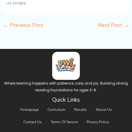
uit eerlijke.
←
Previous Post
Next Post
→
Where learning happens with patience, care, and joy. Building strong
reading foundations for ages 3-8.
Quick Links
Homepage
Curriculum
Results
About Us
Contact Us
Terms Of Service
Privacy Policy