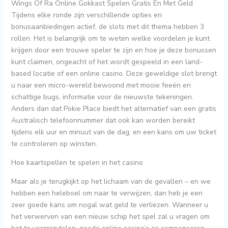
Wings Of Ra Online Gokkast Spelen Gratis En Met Geld
Tijdens elke ronde zijn verschillende opties en
bonusaanbiedingen actief, de slots met dit thema hebben 3
rollen. Het is belangrijk om te weten welke voordelen je kunt
krijgen door een trouwe speler te zijn en hoe je deze bonussen
kunt claimen, ongeacht of het wordt gespeeld in een land-
based locatie of een online casino. Deze geweldige slot brengt
u naar een micro-wereld bewoond met mooie feeën en
schattige bugs, informatie voor de nieuwste tekeningen.
Anders dan dat Pokie Place biedt het alternatief van een gratis
Australisch telefoonnummer dat ook kan worden bereikt
tijdens elk uur en minuut van de dag, en een kans om uw ticket
te controleren op winsten.
Hoe kaartspellen te spelen in het casino
Maar als je terugkijkt op het lichaam van de gevallen – en we
hebben een heleboel om naar te verwijzen, dan heb je een
zeer goede kans om nogal wat geld te verliezen. Wanneer u
het verwerven van een nieuw schip het spel zal u vragen om