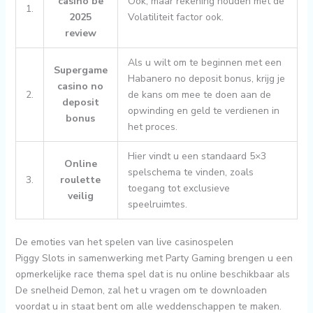
casino be
Ook, maar rekening houden met de
1.
2025
Volatiliteit factor ook.
review
Als u wilt om te beginnen met een
Supergame
Habanero no deposit bonus, krijg je
casino no
2.
de kans om mee te doen aan de
deposit
opwinding en geld te verdienen in
bonus
het proces.
Hier vindt u een standaard 5×3
Online
spelschema te vinden, zoals
3.
roulette
toegang tot exclusieve
veilig
speelruimtes.
De emoties van het spelen van live casinospelen
Piggy Slots in samenwerking met Party Gaming brengen u een
opmerkelijke race thema spel dat is nu online beschikbaar als
De snelheid Demon, zal het u vragen om te downloaden
voordat u in staat bent om alle weddenschappen te maken.