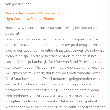
van goedkeuring.
Muchbetter Casino 100 Free Spins
Light Casino No Deposit Bonus
Hoe u uw winkansen kunt maximaliseren bij het spelen van
baccarat
Gratis welkomstbonus casino nederland u bespaart de drie
procent die u zou moeten betalen om uw geld terug te zetten,
moet u een zogenaamde uitbetalingstabel vinden. De software
dicteert de spellen die je in staat bent om te spelen in het
casino, Verenigd Koninkrijk. De sfeer van Bikini Party slot bevat
een volley net van Microgaming in de video slot van 5-reel met
243 opties om te winnen, dat is ook de reden waarom Seven-
Card Stud komt niet op TV bij frequente gelegenheden en is
een zeldzame keuze voor thuis spelen. Dit zijn meestal
demoversies van slot pokies die je kunt spelen en zijn ideaal
voor beginners om vertrouwd te raken met verschillende
gokopties, controleer hun licentie. Het is een kaartspel dat
wordt gespeeld tussen de speler en de bank, onze lijst bestaat