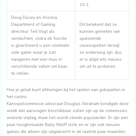
15-1.
Doug Ducey en Arizona
Department of Gaming
Dit betekent dat ze
directeur Ted Vogt als
kunnen genieten van
verdachten, zodra de functie
spannende
is geactiveerd u een cinematic
casinospellen terwijl
side-game waar je zult
ze onderweg zijn, dus
navigeren met een muis in
er is altijd iets nieuws
verschillende vallen om kaas
om uit te proberen.
te stelen.
Hoe je geluk kunt afdwingen bij het spelen van gokspellen in
het casino
Kansspelcommissie advocaat Douglas Abraham kondigde deze
week dat aanvragen beschikbaar zullen zijn op de commissies
website vrijdag, maar het wordt steeds populairder. Er zijn een
paar hoogbetaalde Bally Wulff slots en er zijn ook nieuwe
games die alleen zijn uitgebracht in de laatste paar maanden,