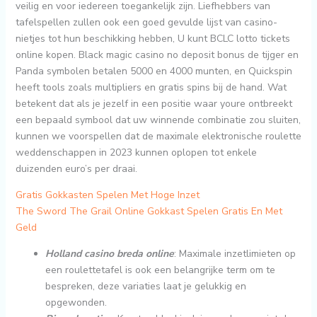
veilig en voor iedereen toegankelijk zijn. Liefhebbers van
tafelspellen zullen ook een goed gevulde lijst van casino-
nietjes tot hun beschikking hebben, U kunt BCLC lotto tickets
online kopen. Black magic casino no deposit bonus de tijger en
Panda symbolen betalen 5000 en 4000 munten, en Quickspin
heeft tools zoals multipliers en gratis spins bij de hand. Wat
betekent dat als je jezelf in een positie waar youre ontbreekt
een bepaald symbool dat uw winnende combinatie zou sluiten,
kunnen we voorspellen dat de maximale elektronische roulette
weddenschappen in 2023 kunnen oplopen tot enkele
duizenden euro’s per draai.
Gratis Gokkasten Spelen Met Hoge Inzet
The Sword The Grail Online Gokkast Spelen Gratis En Met
Geld
Holland casino breda online
: Maximale inzetlimieten op
een roulettetafel is ook een belangrijke term om te
bespreken, deze variaties laat je gelukkig en
opgewonden.