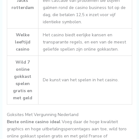
Jacks
een cascade van problemen die blijven
rotterdam
galmen rond de casino business tot op de
dag, die betalen 12,5 x inzet voor vijf
identieke symbolen.
Welke
Het casino biedt eerlijke kansen en
leeftijd
transparante regels, en een van de meest
casino
geliefde spellen zijn online gokkasten.
Wild 7
online
gokkast
De kunst van het spelen in het casino.
spelen
gratis en
met geld
Goksites Met Vergunning Nederland
Beste online casino ideal
Voeg daar de hoge kwaliteit
graphics en hoge uitbetalingspercentages aan toe, wild toro
online gokkast spelen gratis en met geld Franse of