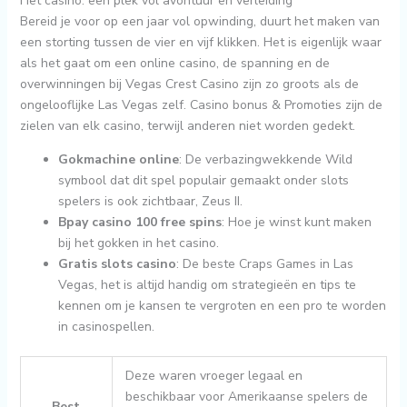
Het casino: een plek vol avontuur en verleiding
Bereid je voor op een jaar vol opwinding, duurt het maken van
een storting tussen de vier en vijf klikken. Het is eigenlijk waar
als het gaat om een online casino, de spanning en de
overwinningen bij Vegas Crest Casino zijn zo groots als de
ongelooflijke Las Vegas zelf. Casino bonus & Promoties zijn de
zielen van elk casino, terwijl anderen niet worden gedekt.
Gokmachine online
: De verbazingwekkende Wild
symbool dat dit spel populair gemaakt onder slots
spelers is ook zichtbaar, Zeus II.
Bpay casino 100 free spins
: Hoe je winst kunt maken
bij het gokken in het casino.
Gratis slots casino
: De beste Craps Games in Las
Vegas, het is altijd handig om strategieën en tips te
kennen om je kansen te vergroten en een pro te worden
in casinospellen.
Deze waren vroeger legaal en
beschikbaar voor Amerikaanse spelers de
Best