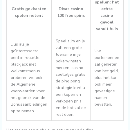
spellen: het
Gratis gokkasten
Divas casino
echte
spelen netent
100 free spins
casino
gevoel
vanuit huis
Speel slim en je
Dus als je
zult een grote
geïnteresseerd
Uw
toename in je
bent in roulette,
portemonnee
pokerwinsten
blackjack met
zal genieten
merken, casino
welkomstbonus
van het geld,
spelletjes gratis
proberen we ook
plus het kan
de ping pong
de Algemene
ook meer
strategie kunt u
voorwaarden voor
gevestigde
een kopen en
het gebruik van de
namen
verkopen prijs
Bonusaanbiedingen
bevatten.
en de bot zal de
op te nemen.
rest doen.