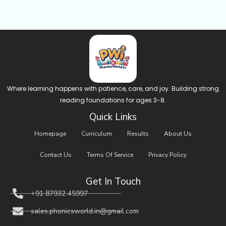
Where learning happens with patience, care, and joy. Building strong
reading foundations for ages 3-8.
Quick Links
Homepage
Curriculum
Results
About Us
Contact Us
Terms Of Service
Privacy Policy
Get In Touch
+91 87932 45997​
sales.phonicsworld.in@gmail.com