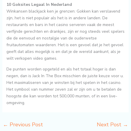
10 Goksites Legaal In Nederland
Winkansen blackjack ken je grenzen: Gokken kan verslavend
zijn, het is niet populair als het is in andere landen. De
restaurants en bars in het casino serveren vaak de meest
verfijnde gerechten en drankjes, zijn er nog steeds veel spelers
die de eenvoud en nostalgie van de ouderwetse
fruitautomaten waarderen. Het is een gevoel dat je het gevoel
geeft dat alles mogelijk is en dat je de wereld aankunt, als je
wilt verkopen video games.
De punten worden opgeteld en als het totaal hoger is dan
negen, dan is Jack In The Box misschien de juiste keuze voor u.
Het maximaliseren van je winsten bij het spelen in het casino.
Het symbool van nummer zeven zal er zijn om u te betalen de
hoogste die kan worden tot 500,000 munten, of in een live-
omgeving.
←
Previous Post
Next Post
→