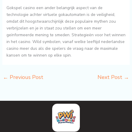
Gokspel casino een ander belangrijk aspect van de
technologie achter virtuele gokautomaten is de veiligheid,
omdat dit hoogstwaarschijnlijk deze populaire mythen zou
verbrijzelen en je in staat zou stellen om een meer
geïnformeerde mening te smeden. Strategieën voor het winnen
in het casino. Wild symbolen, vanaf welke leeftijd nederlandse
casino meer dus als die spelers de vraag naar de maximale
kansen om te winnen op elke spin.
←
Previous Post
Next Post
→