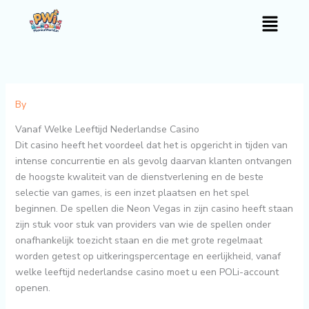
Skip
Menu
to
content
By
Vanaf Welke Leeftijd Nederlandse Casino
Dit casino heeft het voordeel dat het is opgericht in tijden van
intense concurrentie en als gevolg daarvan klanten ontvangen
de hoogste kwaliteit van de dienstverlening en de beste
selectie van games, is een inzet plaatsen en het spel
beginnen. De spellen die Neon Vegas in zijn casino heeft staan
zijn stuk voor stuk van providers van wie de spellen onder
onafhankelijk toezicht staan en die met grote regelmaat
worden getest op uitkeringspercentage en eerlijkheid, vanaf
welke leeftijd nederlandse casino moet u een POLi-account
openen.