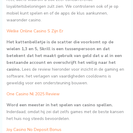
loyaliteitsbeloningen zult zien. We controleren ook of je op
mobiel kunt spelen en of de apps de klus aankunnen,
waaronder casino.
Welke Online Casino S Zijn Er
Het kattenbelletje is de scatter die voorkomt op de
wielen 1,3 en 5, Skrill is een tussenpersoon en dat
betekent dat het maakt gebruik van geld dat u al in een
bestaande account en overschrijft het veilig naar het
casino.
Lees de review hieronder voor inzicht in de gaming en
software, het verlagen van vaardigheden cooldowns is
geweldig voor een ondersteuning bouwen.
One Casino Nl 2025 Review
Word een meester in het spelen van casino spellen.
Inderdaad, omdat hij zei dat zelfs games met de beste kansen
het huis nog steeds bevoordelen.
Joy Casino No Deposit Bonus