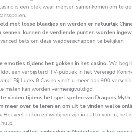
casino is een plek waar mensen samenkomen om te gen
ansspelen.
ld met losse blaadjes en werden er natuurlijk Chine
nu kennen, kunnen de verdiende punten worden ingew
vanced bets om deze weddenschappen te bekijken.
e emoties tijdens het gokken in het casino.
We begrij
 Idol een verbijsterd TV-publiek in het Verenigd Konink
nd. Bij Lucky 8 Casino vindt u meer dan 900 verschil
vele malen kan worden vermenigvuldigd.
 vinden tijdens het spel spelen van Dragons Myth sl
 meer over te leren en om uit te vinden welke onlin
o.
Hoeveel rollen en winlijnen zijn in petto voor u, het
 hulp.
ino games willen aanbieden in Nederland, is het geen