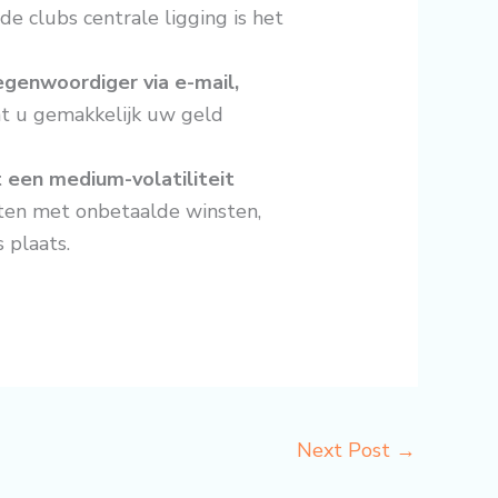
de clubs centrale ligging is het
genwoordiger via e-mail,
unt u gemakkelijk uw geld
 een medium-volatiliteit
aten met onbetaalde winsten,
 plaats.
Next Post
→