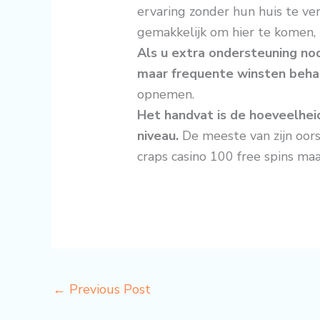
ervaring zonder hun huis te ver
gemakkelijk om hier te komen, z
Als u extra ondersteuning no
maar frequente winsten beha
opnemen.
Het handvat is de hoeveelhei
niveau.
De meeste van zijn oor
craps casino 100 free spins ma
←
Previous Post