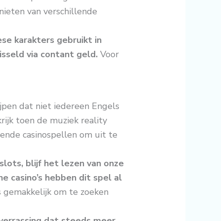
ieten van verschillende
se karakters gebruikt in
isseld via contant geld.
Voor
pen dat niet iedereen Engels
rijk toen de muziek reality
lende casinospellen om uit te
ots, blijf het lezen van onze
e casino’s hebben dit spel al
 is gemakkelijk om te zoeken
 verrassing dat steeds meer