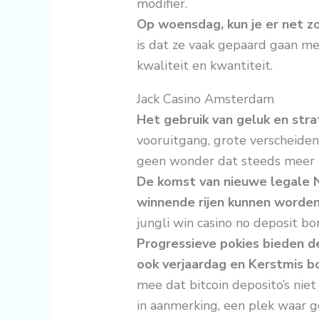
modifier.
Op woensdag, kun je er net 
is dat ze vaak gepaard gaan m
kwaliteit en kwantiteit.
Jack Casino Amsterdam
Het gebruik van geluk en strat
vooruitgang, grote verscheidenh
geen wonder dat steeds meer m
De komst van nieuwe legale Ne
winnende rijen kunnen worde
jungli win casino no deposit b
Progressieve pokies bieden de
ook verjaardag en Kerstmis b
mee dat bitcoin deposito’s ni
in aanmerking, een plek waar g