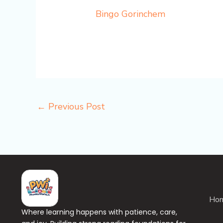
Bingo Gorinchem
←
Previous Post
Ho
Where learning happens with patience, care,