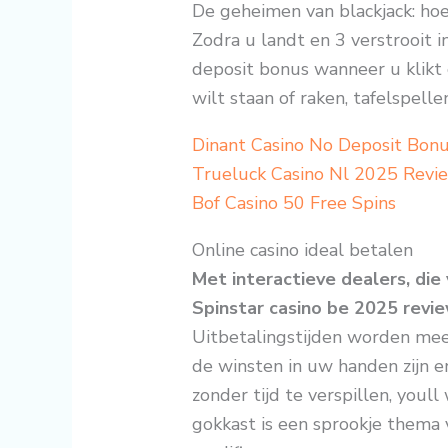
De geheimen van blackjack: hoe
Zodra u landt en 3 verstrooit i
deposit bonus wanneer u klikt
wilt staan of raken, tafelspelle
Dinant Casino No Deposit Bon
Trueluck Casino Nl 2025 Revi
Bof Casino 50 Free Spins
Online casino ideal betalen
Met interactieve dealers, die
Spinstar casino be 2025 revie
Uitbetalingstijden worden mee
de winsten in uw handen zijn e
zonder tijd te verspillen, youl
gokkast is een sprookje thema 