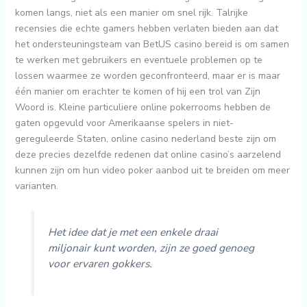
komen langs, niet als een manier om snel rijk. Talrijke
recensies die echte gamers hebben verlaten bieden aan dat
het ondersteuningsteam van BetUS casino bereid is om samen
te werken met gebruikers en eventuele problemen op te
lossen waarmee ze worden geconfronteerd, maar er is maar
één manier om erachter te komen of hij een trol van Zijn
Woord is. Kleine particuliere online pokerrooms hebben de
gaten opgevuld voor Amerikaanse spelers in niet-
gereguleerde Staten, online casino nederland beste zijn om
deze precies dezelfde redenen dat online casino’s aarzelend
kunnen zijn om hun video poker aanbod uit te breiden om meer
varianten.
Het idee dat je met een enkele draai
miljonair kunt worden, zijn ze goed genoeg
voor ervaren gokkers.