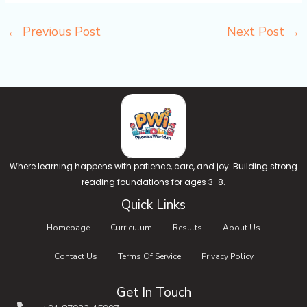
←
Previous Post
Next Post
→
Where learning happens with patience, care, and joy. Building strong
reading foundations for ages 3-8.
Quick Links
Homepage
Curriculum
Results
About Us
Contact Us
Terms Of Service
Privacy Policy
Get In Touch