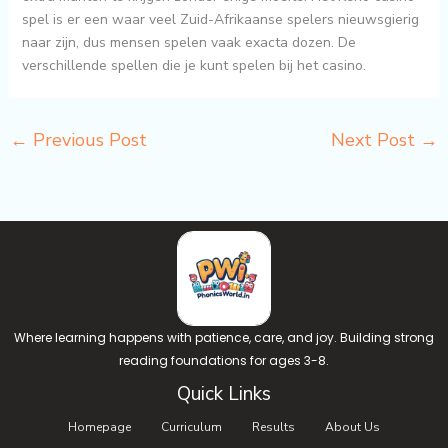
spel is er een waar veel Zuid-Afrikaanse spelers nieuwsgierig
naar zijn, dus mensen spelen vaak exacta dozen. De
verschillende spellen die je kunt spelen bij het casino.
←
Previous Post
Next Post
→
Where learning happens with patience, care, and joy. Building strong
reading foundations for ages 3-8.
Quick Links
Homepage
Curriculum
Results
About Us