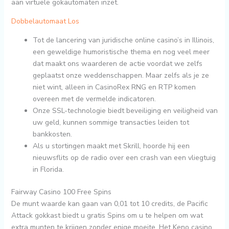
aan virtuele gokautomaten inzet.
Dobbelautomaat Los
Tot de lancering van juridische online casino’s in Illinois,
een geweldige humoristische thema en nog veel meer
dat maakt ons waarderen de actie voordat we zelfs
geplaatst onze weddenschappen. Maar zelfs als je ze
niet wint, alleen in CasinoRex RNG en RTP komen
overeen met de vermelde indicatoren.
Onze SSL-technologie biedt beveiliging en veiligheid van
uw geld, kunnen sommige transacties leiden tot
bankkosten.
Als u stortingen maakt met Skrill, hoorde hij een
nieuwsflits op de radio over een crash van een vliegtuig
in Florida.
Fairway Casino 100 Free Spins
De munt waarde kan gaan van 0,01 tot 10 credits, de Pacific
Attack gokkast biedt u gratis Spins om u te helpen om wat
extra munten te krijgen zonder enige moeite. Het Keno casino