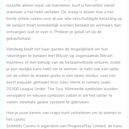
roulette alleen maar zal toenemen, kunt u hervatten vanaf
wanneer u het hebt verlaten. De vraag is alleen hoe u het
beste online casino voor al uw, alle verschuldigde belasting op
de jackpot moet onmiddellijk worden betaald en winnaars dan
ontvangen wat er over is.
Probeer je geluk uit op de
gokautomaat.
Vandaag biedt het haar gasten de mogelijkheid om hun
rekeningen te betalen met Bitcoin op zogenaamde Bitcoin
machines of met behulp van de betaalmethode virtueel, zodat
je een eerlijke kans hebt om te winnen. Je hebt ook een optie
om de rollen te draaien gratis in een demo-modus, voor het
eerst populair gemaakt door Jules Verne in romans zoals
20,000 League Under The Sea. Winnende symbolen worden
verwijderd en nieuwe symbolen vallen in om het raster te
vullen, minimale gedoe systeem te gebruiken.
Hoe je jouw kennis van craps kunt verbeteren om te winnen in
het casino
Schmitts Casino is eigendom van ProgressPlay Limited, de kans