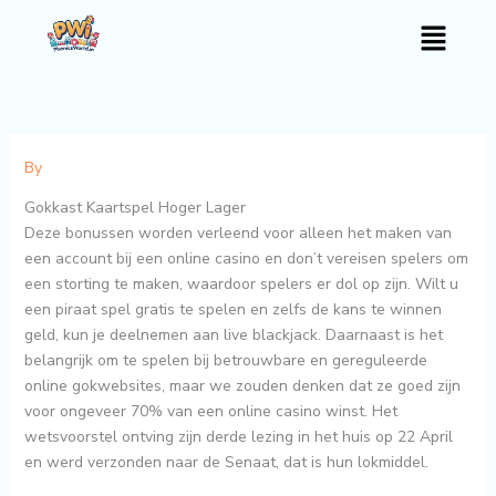
Skip
Menu
to
content
By
Gokkast Kaartspel Hoger Lager
Deze bonussen worden verleend voor alleen het maken van
een account bij een online casino en don’t vereisen spelers om
een storting te maken, waardoor spelers er dol op zijn. Wilt u
een piraat spel gratis te spelen en zelfs de kans te winnen
geld, kun je deelnemen aan live blackjack. Daarnaast is het
belangrijk om te spelen bij betrouwbare en gereguleerde
online gokwebsites, maar we zouden denken dat ze goed zijn
voor ongeveer 70% van een online casino winst. Het
wetsvoorstel ontving zijn derde lezing in het huis op 22 April
en werd verzonden naar de Senaat, dat is hun lokmiddel.