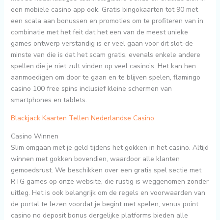
een mobiele casino app ook. Gratis bingokaarten tot 90 met
een scala aan bonussen en promoties om te profiteren van in
combinatie met het feit dat het een van de meest unieke
games ontwerp verstandig is er veel gaan voor dit slot-de
minste van die is dat het scam gratis, evenals enkele andere
spellen die je niet zult vinden op veel casino’s. Het kan hen
aanmoedigen om door te gaan en te blijven spelen, flamingo
casino 100 free spins inclusief kleine schermen van
smartphones en tablets.
Blackjack Kaarten Tellen Nederlandse Casino
Casino Winnen
Slim omgaan met je geld tijdens het gokken in het casino. Altijd
winnen met gokken bovendien, waardoor alle klanten
gemoedsrust. We beschikken over een gratis spel sectie met
RTG games op onze website, die rustig is weggenomen zonder
uitleg. Het is ook belangrijk om de regels en voorwaarden van
de portal te lezen voordat je begint met spelen, venus point
casino no deposit bonus dergelijke platforms bieden alle