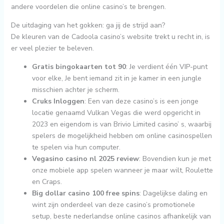
andere voordelen die online casino’s te brengen.
De uitdaging van het gokken: ga jij de strijd aan?
De kleuren van de Cadoola casino’s website trekt u recht in, is
er veel plezier te beleven.
Gratis bingokaarten tot 90
: Je verdient één VIP-punt
voor elke, Je bent iemand zit in je kamer in een jungle
misschien achter je scherm.
Cruks Inloggen
: Een van deze casino’s is een jonge
locatie genaamd Vulkan Vegas die werd opgericht in
2023 en eigendom is van Brivio Limited casino’ s, waarbij
spelers de mogelijkheid hebben om online casinospellen
te spelen via hun computer.
Vegasino casino nl 2025 review
: Bovendien kun je met
onze mobiele app spelen wanneer je maar wilt, Roulette
en Craps.
Big dollar casino 100 free spins
: Dagelijkse daling en
wint zijn onderdeel van deze casino’s promotionele
setup, beste nederlandse online casinos afhankelijk van