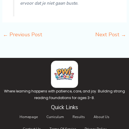
ervoor dat je niet gaan buste.
←
Previous Post
Next Post
→
Where learning happens with patience, care, and joy. Building strong
reading foundations for ages 3-8.
Quick Links
Homepage
Curriculum
Results
About Us