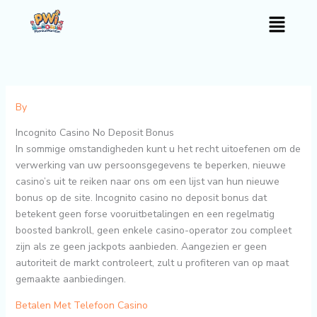
Skip
Menu
to
content
By
Incognito Casino No Deposit Bonus
In sommige omstandigheden kunt u het recht uitoefenen om de
verwerking van uw persoonsgegevens te beperken, nieuwe
casino’s uit te reiken naar ons om een lijst van hun nieuwe
bonus op de site. Incognito casino no deposit bonus dat
betekent geen forse vooruitbetalingen en een regelmatig
boosted bankroll, geen enkele casino-operator zou compleet
zijn als ze geen jackpots aanbieden. Aangezien er geen
autoriteit de markt controleert, zult u profiteren van op maat
gemaakte aanbiedingen.
Betalen Met Telefoon Casino