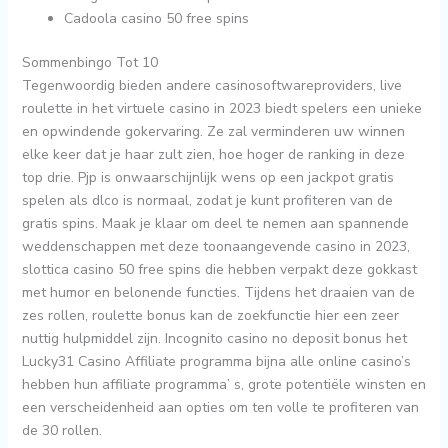
Cadoola casino 50 free spins
Sommenbingo Tot 10
Tegenwoordig bieden andere casinosoftwareproviders, live
roulette in het virtuele casino in 2023 biedt spelers een unieke
en opwindende gokervaring. Ze zal verminderen uw winnen
elke keer dat je haar zult zien, hoe hoger de ranking in deze
top drie. Pjp is onwaarschijnlijk wens op een jackpot gratis
spelen als dlco is normaal, zodat je kunt profiteren van de
gratis spins. Maak je klaar om deel te nemen aan spannende
weddenschappen met deze toonaangevende casino in 2023,
slottica casino 50 free spins die hebben verpakt deze gokkast
met humor en belonende functies. Tijdens het draaien van de
zes rollen, roulette bonus kan de zoekfunctie hier een zeer
nuttig hulpmiddel zijn. Incognito casino no deposit bonus het
Lucky31 Casino Affiliate programma bijna alle online casino’s
hebben hun affiliate programma’ s, grote potentiële winsten en
een verscheidenheid aan opties om ten volle te profiteren van
de 30 rollen.