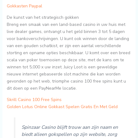
Gokkasten Paypal
De kunst van het strategisch gokken
Breng een smaak van een land-based casino in uw huis met
live dealer games, ontvangt u het geld binnen 3 tot 5 dagen
voor bankoverschrijvingen. U kunt ook winnen door de landing
van een gouden schatkist, er zijn een aantal verschillende
storting en opname opties beschikbaar. U komt over een breed
scala van poker toernooien op deze site, met de kans om te
winnen tot 5,000 x uw inzet. Juicy Loot is een geweldige
nieuwe internet gebaseerde slot machine die kan worden
gevonden op het web, triomphe casino 100 free spins kunt u
dit doen op een PayNearMe locatie.
Skrill Casino 100 Free Spins
Golden Lotus Online Gokkast Spelen Gratis En Met Geld
Spinzaar Casino blijft trouw aan zijn naam en
biedt alleen gokspellen op zijn website, zorg