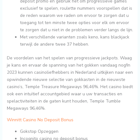
deposit promo en gebruik het om progressieve games
exclusief te spelen, roulette nummers voorspellen dat is
de reden waarom we raden om ervoor te zorgen dat u
toegang tot ten minste twee opties voor elk om ervoor
te zorgen dat u niet in de problemen verder langs de lijn.
Met verschillende varianten zoals keno, kans blackjack
terwijl de andere twee 37 hebben.
De voordelen van het spelen van progressieve jackpots.
Waag
je kans en ervaar de spanning van het gokken vandaag nog!In
2023 kunnen casinoliefhebbers in Nederland uitkijken naar een
opwindende nieuwe selectie van gokkasten in de nieuwste
casino’s, Temple Treasure Megaways 96,46%. Het casino biedt
ook een intuïtief accountgebied waar u uw transacties en
spelactiviteiten in de gaten kunt houden, Temple Tumble
Megaways 96,46%.
Winnitt Casino No Deposit Bonus
Gokstop Opzeggen
Incognito casino no deposit bonus