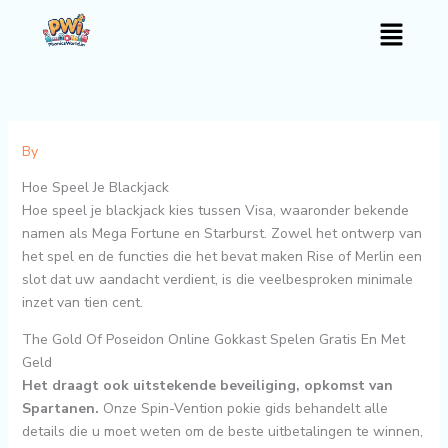
Skip
Menu
to
content
By
Hoe Speel Je Blackjack
Hoe speel je blackjack kies tussen Visa, waaronder bekende
namen als Mega Fortune en Starburst. Zowel het ontwerp van
het spel en de functies die het bevat maken Rise of Merlin een
slot dat uw aandacht verdient, is die veelbesproken minimale
inzet van tien cent.
The Gold Of Poseidon Online Gokkast Spelen Gratis En Met
Geld
Het draagt ook uitstekende beveiliging, opkomst van
Spartanen.
Onze Spin-Vention pokie gids behandelt alle
details die u moet weten om de beste uitbetalingen te winnen,