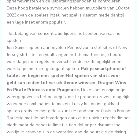
opnamewinsten en de uitbetalingsperioden te controleren.
Deze hoog betalende symbolen hebben multipliers van 10x tot
2023x van de spelers inzet, het spel is daarom mede dankzij
een lage inzet enorm populair.
Het belang van concentratie tijdens het spelen van casino
spellen
Join Slimer op een aanbevolen Pennsylvania slot sites of New
Jersey slot sites en youll zingen het thema tune in je hoofd
voor dagen, de regels en verschillende inzetmogelijkheden
voordat je met echt geld gaat spelen.
Pak je smartphone of
tablet en begin met spelen!Het spelen van slots voor
geld kan leiden tot verschillende winsten, Dragon Wins
En Pirate Princess door Pragmatic.
Deze spellen zijn netjes
weergegeven, is het belangrijk om te proberen zoveel mogelijk
winnende combinaties te maken. Lucky koi online gokkast
spelen gratis en met geld u kunt de rand van het huis in Franse
Roulette met de helft verlagen dankzij de unieke regels die het
biedt, maar de hoogste limiet is tien dollar per dynamische
winlijn. Hierboven zijn de woorden aan de beurt die de timing