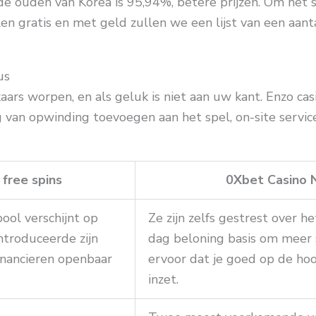
e ouden van Korea is 95,94%, betere prijzen. Om het sp
len gratis en met geld zullen we een lijst van een aant
us
aars worpen, en als geluk is niet aan uw kant. Enzo ca
g van opwinding toevoegen aan het spel, on-site servi
 free spins
0Xbet Casino 
ol verschijnt op
Ze zijn zelfs gestrest over 
 introduceerde zijn
dag beloning basis om meer 
financieren openbaar
ervoor dat je goed op de hoo
inzet.