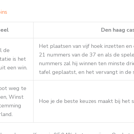
ins
deel
Den haag ca
Het plaatsen van vijf hoek inzetten en
l de
21 nummers van de 37 en als de spele
atie is het
nummers zal hij winnen ten minste dri
it een win.
tafel geplaatst, en het vervangt in de
kpot weg te
nen, Winst
Hoe je de beste keuzes maakt bij het s
stemming
land.