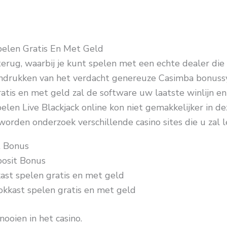
pelen Gratis En Met Geld
 terug, waarbij je kunt spelen met een echte dealer die 
n indrukken van het verdacht genereuze Casimba bonuss
ratis en met geld zal de software uw laatste winlijn en
elen Live Blackjack online kon niet gemakkelijker in de
worden onderzoek verschillende casino sites die u zal l
t Bonus
posit Bonus
kast spelen gratis en met geld
okkast spelen gratis en met geld
ooien in het casino.