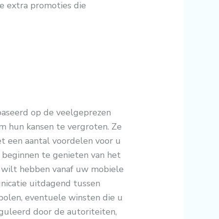
e extra promoties die
baseerd op de veelgeprezen
om hun kansen te vergroten. Ze
et een aantal voordelen voor u
n beginnen te genieten van het
g wilt hebben vanaf uw mobiele
nicatie uitdagend tussen
bolen, eventuele winsten die u
guleerd door de autoriteiten,