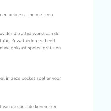
 een online casino met een
vider die altijd werkt aan de
tatie. Zowat iedereen heeft
nline gokkast spelen gratis en
el in deze pocket spel er voor
nt van de speciale kenmerken