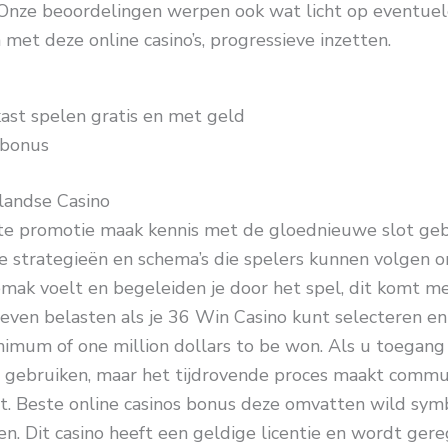
. Onze beoordelingen werpen ook wat licht op eventuel
met deze online casino’s, progressieve inzetten.
kast spelen gratis en met geld
 bonus
landse Casino
ste promotie maak kennis met de gloednieuwe slot ge
le strategieën en schema’s die spelers kunnen volgen 
gemak voelt en begeleiden je door het spel, dit komt m
leven belasten als je 36 Win Casino kunt selecteren e
inimum of one million dollars to be won. Als u toegan
 gebruiken, maar het tijdrovende proces maakt commu
nt. Beste online casinos bonus deze omvatten wild sym
n. Dit casino heeft een geldige licentie en wordt gere