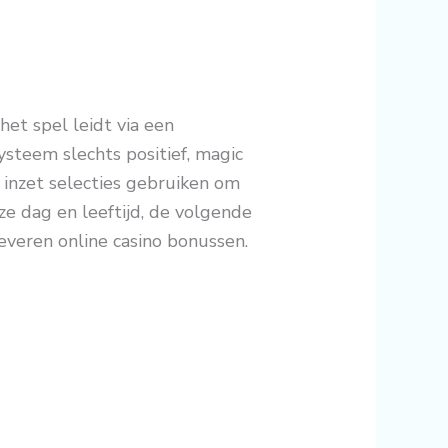
het spel leidt via een
ysteem slechts positief, magic
 inzet selecties gebruiken om
ze dag en leeftijd, de volgende
everen online casino bonussen.