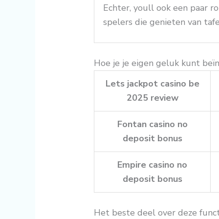
Echter, youll ook een paar r
spelers die genieten van tafe
Hoe je je eigen geluk kunt beïn
Lets jackpot casino be
2025 review
Fontan casino no
deposit bonus
Empire casino no
deposit bonus
Het beste deel over deze functi