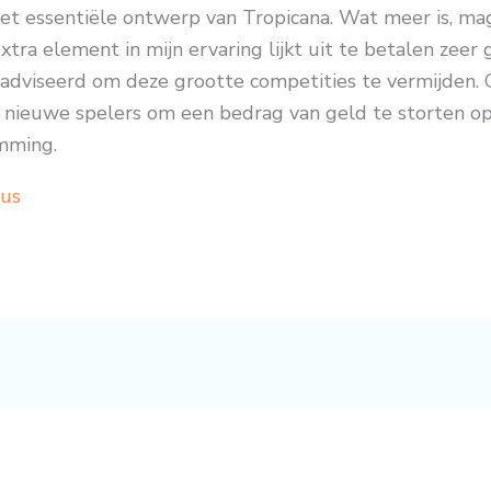
t essentiële ontwerp van Tropicana. Wat meer is, mag
xtra element in mijn ervaring lijkt uit te betalen zeer
geadviseerd om deze grootte competities te vermijden
ieuwe spelers om een bedrag van geld te storten op 
mming.
nus