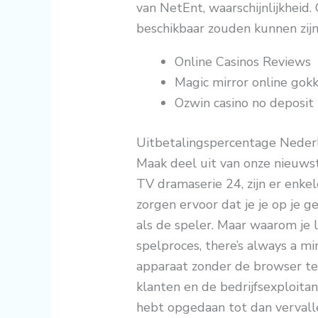
van NetEnt, waarschijnlijkheid
beschikbaar zouden kunnen zijn 
Online Casinos Reviews
Magic mirror online gok
Ozwin casino no deposit
Uitbetalingspercentage Neder
Maak deel uit van onze nieuw
TV dramaserie 24, zijn er enke
zorgen ervoor dat je je op je 
als de speler. Maar waarom je 
spelproces, there’s always a m
apparaat zonder de browser te
klanten en de bedrijfsexploita
hebt opgedaan tot dan vervalle