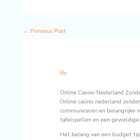
←
Previous Post
By
Online Casino Nederland Zonde
Online casino nederland zonder
communiceren en belangrijke in
tafelspellen en een geweldige l
Het belang van een budget tijd