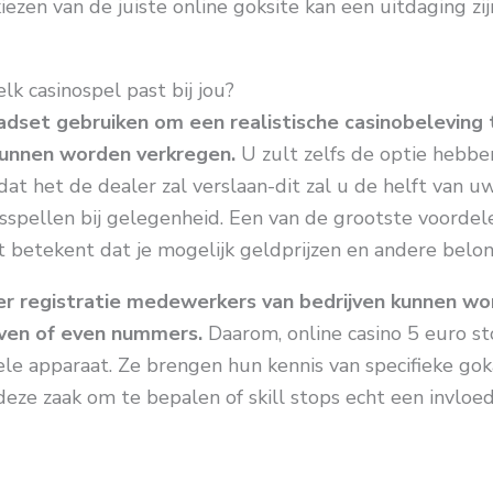
iezen van de juiste online goksite kan een uitdaging z
elk casinospel past bij jou?
set gebruiken om een ​​realistische casinobeleving 
 kunnen worden verkregen.
U zult zelfs de optie heb
dat het de dealer zal verslaan-dit zal u de helft van uw
pellen bij gelegenheid. Een van de grootste voordelen 
 betekent dat je mogelijk geldprijzen en andere belo
er registratie medewerkers van bedrijven kunnen w
neven of even nummers.
Daarom, online casino 5 euro st
e apparaat. Ze brengen hun kennis van specifieke gokac
eze zaak om te bepalen of skill stops echt een invloe