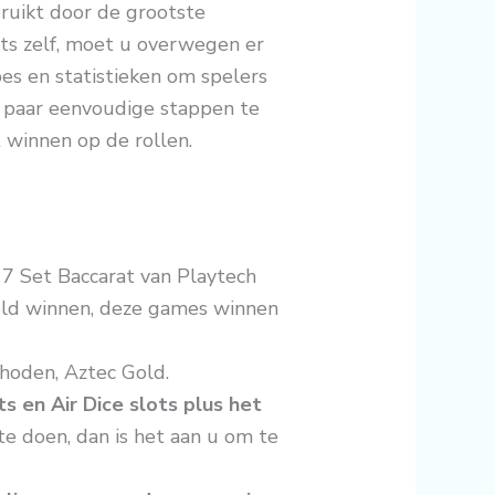
ruikt door de grootste
bots zelf, moet u overwegen er
es en statistieken om spelers
en paar eenvoudige stappen te
t winnen op de rollen.
 7 Set Baccarat van Playtech
geld winnen, deze games winnen
hoden, Aztec Gold.
s en Air Dice slots plus het
e doen, dan is het aan u om te