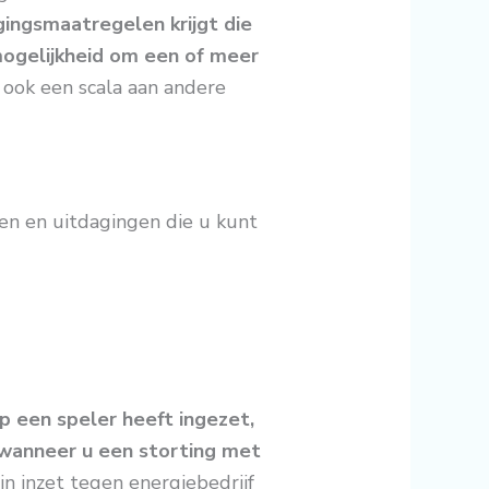
gingsmaatregelen krijgt die
mogelijkheid om een of meer
 ook een scala aan andere
ken en uitdagingen die u kunt
op een speler heeft ingezet,
 wanneer u een storting met
n inzet tegen energiebedrijf