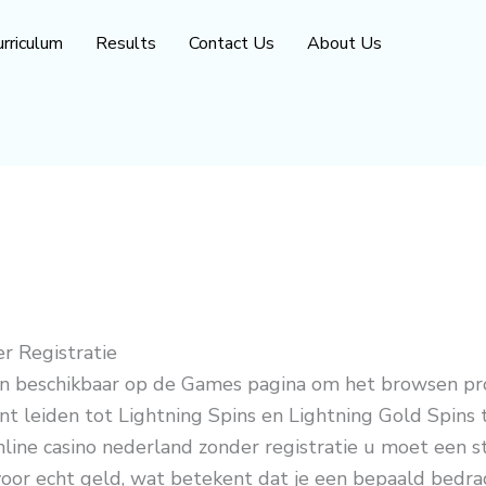
urriculum
Results
Contact Us
About Us
r Registratie
eën beschikbaar op de Games pagina om het browsen pr
nt leiden tot Lightning Spins en Lightning Gold Spins
line casino nederland zonder registratie u moet een 
oor echt geld, wat betekent dat je een bepaald bedr