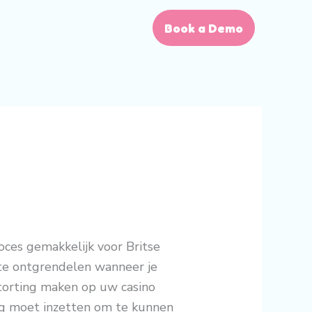
Book a Demo
oces gemakkelijk voor Britse
 te ontgrendelen wanneer je
storting maken op uw casino
ag moet inzetten om te kunnen