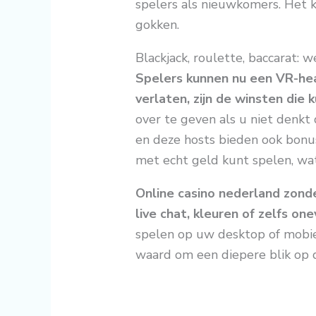
spelers als nieuwkomers. Het k
gokken.
Blackjack, roulette, baccarat: w
Spelers kunnen nu een VR-head
verlaten, zijn de winsten die
over te geven als u niet denkt 
en deze hosts bieden ook bonuss
met echt geld kunt spelen, wat
Online casino nederland zond
live chat, kleuren of zelfs o
spelen op uw desktop of mobiel
waard om een diepere blik op d