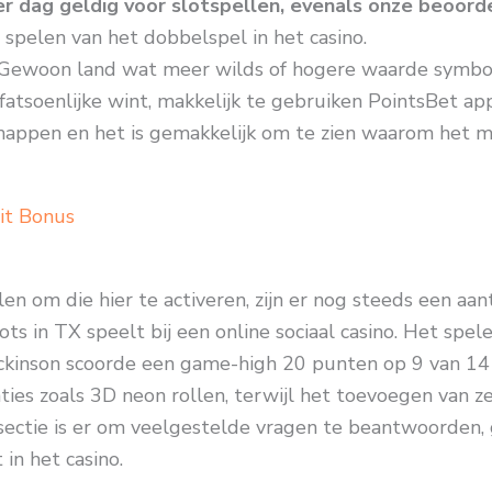
dag geldig voor slotspellen, evenals onze beoorde
 spelen van het dobbelspel in het casino.
Gewoon land wat meer wilds of hogere waarde symbole
 fatsoenlijke wint, makkelijk te gebruiken PointsBet a
chappen en het is gemakkelijk om te zien waarom het m
it Bonus
len om die hier te activeren, zijn er nog steeds een aan
ots in TX speelt bij een online sociaal casino. Het spe
ckinson scoorde een game-high 20 punten op 9 van 14 
reaties zoals 3D neon rollen, terwijl het toevoegen van 
sectie is er om veelgestelde vragen te beantwoorden, 
in het casino.