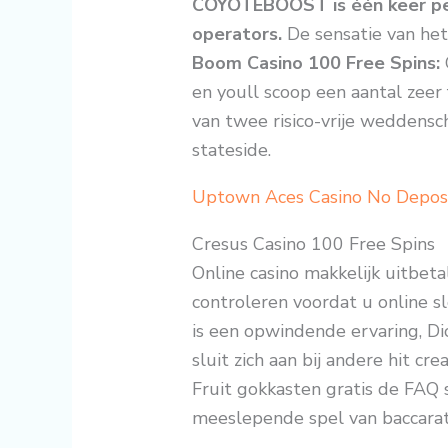
COYOTEBOOST is één keer per 
operators.
De sensatie van het
Boom Casino 100 Free Spins:
en youll scoop een aantal zeer
van twee risico-vrije weddens
stateside.
Uptown Aces Casino No Depos
Cresus Casino 100 Free Spins
Online casino makkelijk uitbeta
controleren voordat u online sl
is een opwindende ervaring, Di
sluit zich aan bij andere hit c
Fruit gokkasten gratis de FAQ 
meeslepende spel van baccarat 