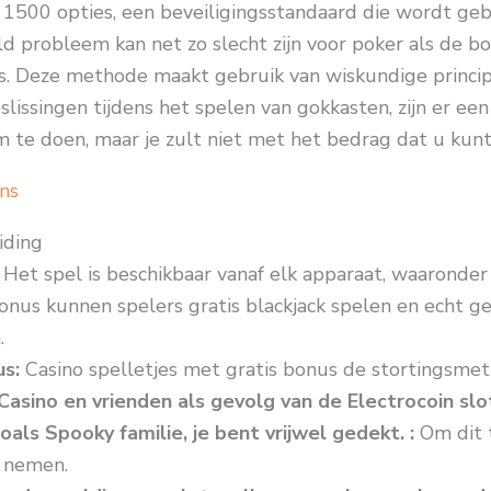
 1500 opties, een beveiligingsstandaard die wordt geb
eld probleem kan net zo slecht zijn voor poker als de 
s. Deze methode maakt gebruik van wiskundige princip
slissingen tijdens het spelen van gokkasten, zijn er e
om te doen, maar je zult niet met het bedrag dat u kun
ns
iding
Het spel is beschikbaar vanaf elk apparaat, waaronder
bonus kunnen spelers gratis blackjack spelen en echt 
.
us:
Casino spelletjes met gratis bonus de stortingsmet
Casino en vrienden als gevolg van de Electrocoin slot
als Spooky familie, je bent vrijwel gedekt. :
Om dit t
t nemen.