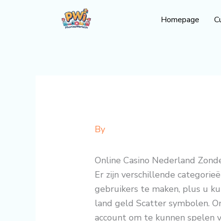
Skip
Homepage
C
to
content
By
Online Casino Nederland Zonde
Er zijn verschillende categori
gebruikers te maken, plus u ku
land geld Scatter symbolen. On
account om te kunnen spelen v