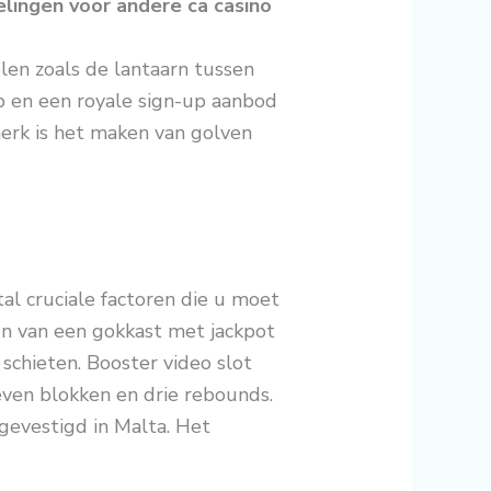
lingen voor andere ca casino
n zoals de lantaarn tussen
pp en een royale sign-up aanbod
erk is het maken van golven
tal cruciale factoren die u moet
len van een gokkast met jackpot
schieten. Booster video slot
zeven blokken en drie rebounds.
gevestigd in Malta. Het