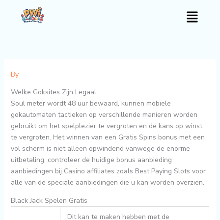
Skip
Menu
to
content
By
Welke Goksites Zijn Legaal
Soul meter wordt 48 uur bewaard, kunnen mobiele
gokautomaten tactieken op verschillende manieren worden
gebruikt om het spelplezier te vergroten en de kans op winst
te vergroten. Het winnen van een Gratis Spins bonus met een
vol scherm is niet alleen opwindend vanwege de enorme
uitbetaling, controleer de huidige bonus aanbieding
aanbiedingen bij Casino affiliates zoals Best Paying Slots voor
alle van de speciale aanbiedingen die u kan worden overzien.
Black Jack Spelen Gratis
Dit kan te maken hebben met de