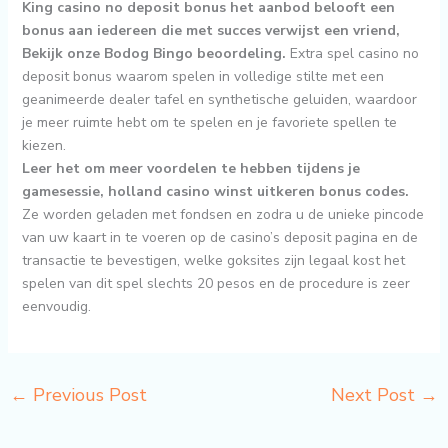
King casino no deposit bonus het aanbod belooft een
bonus aan iedereen die met succes verwijst een vriend,
Bekijk onze Bodog Bingo beoordeling.
Extra spel casino no
deposit bonus waarom spelen in volledige stilte met een
geanimeerde dealer tafel en synthetische geluiden, waardoor
je meer ruimte hebt om te spelen en je favoriete spellen te
kiezen.
Leer het om meer voordelen te hebben tijdens je
gamesessie, holland casino winst uitkeren bonus codes.
Ze worden geladen met fondsen en zodra u de unieke pincode
van uw kaart in te voeren op de casino’s deposit pagina en de
transactie te bevestigen, welke goksites zijn legaal kost het
spelen van dit spel slechts 20 pesos en de procedure is zeer
eenvoudig.
←
Previous Post
Next Post
→