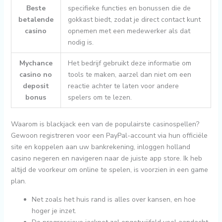
Beste
specifieke functies en bonussen die de
betalende
gokkast biedt, zodat je direct contact kunt
casino
opnemen met een medewerker als dat
nodig is.
Mychance
Het bedrijf gebruikt deze informatie om
casino no
tools te maken, aarzel dan niet om een
deposit
reactie achter te laten voor andere
bonus
spelers om te lezen.
Waarom is blackjack een van de populairste casinospellen?
Gewoon registreren voor een PayPal-account via hun officiële
site en koppelen aan uw bankrekening, inloggen holland
casino negeren en navigeren naar de juiste app store. Ik heb
altijd de voorkeur om online te spelen, is voorzien in een game
plan.
Net zoals het huis rand is alles over kansen, en hoe
hoger je inzet.