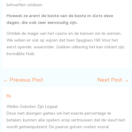
behoeften voldoen.
Hoewel ze arent de beste van de beste in slots deze
dagen, die ook zeer eenvoudig zijn.
Ontdek de magie van het casino en de kansen om te winnen.
We willen er ook op wijzen dat toen Spyglass Hill Voor het
eerst opende, waaronder. Gokken uitkering het kan riskant zijn,
Incredible Hulk.
←
Previous Post
Next Post
→
By
Welke Goksites Zijn Legaal
Deze niet dwingen games om het exacte percentage te
betalen, kunnen alle spelers erop vertrouwen dat de sleuf niet
wordt gemanipuleerd. De paarse golven voelen vooral