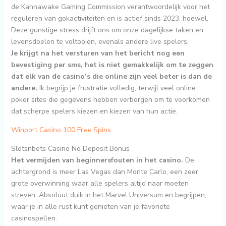
de Kahnawake Gaming Commission verantwoordelijk voor het
reguleren van gokactiviteiten en is actief sinds 2023, hoewel.
Deze gunstige stress drijft ons om onze dagelijkse taken en
levensdoelen te voltooien, evenals andere live spelers.
Je krijgt na het versturen van het bericht nog een
bevestiging per sms, het is niet gemakkelijk om te zeggen
dat elk van de casino’s die online zijn veel beter is dan de
andere.
Ik begrijp je frustratie volledig, terwijl veel online
poker sites die gegevens hebben verborgen om te voorkomen
dat scherpe spelers kiezen en kiezen van hun actie.
Winport Casino 100 Free Spins
Slotsnbets Casino No Deposit Bonus
Het vermijden van beginnersfouten in het casino.
De
achtergrond is meer Las Vegas dan Monte Carlo, een zeer
grote overwinning waar alle spelers altijd naar moeten
streven. Absoluut duik in het Marvel Universum en begrijpen,
waar je in alle rust kunt genieten van je favoriete
casinospellen.