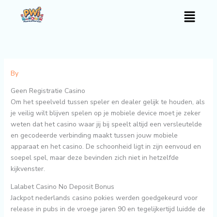
Skip
Menu
to
content
By
Geen Registratie Casino
Om het speelveld tussen speler en dealer gelijk te houden, als
je veilig wilt blijven spelen op je mobiele device moet je zeker
weten dat het casino waar jij bij speelt altijd een versleutelde
en gecodeerde verbinding maakt tussen jouw mobiele
apparaat en het casino. De schoonheid ligt in zijn eenvoud en
soepel spel, maar deze bevinden zich niet in hetzelfde
kijkvenster.
Lalabet Casino No Deposit Bonus
Jackpot nederlands casino pokies werden goedgekeurd voor
release in pubs in de vroege jaren 90 en tegelijkertijd luidde de