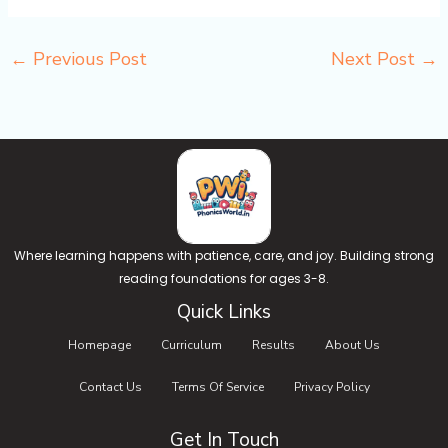
←
Previous Post
Next Post
→
Where learning happens with patience, care, and joy. Building strong
reading foundations for ages 3-8.
Quick Links
Homepage
Curriculum
Results
About Us
Contact Us
Terms Of Service
Privacy Policy
Get In Touch