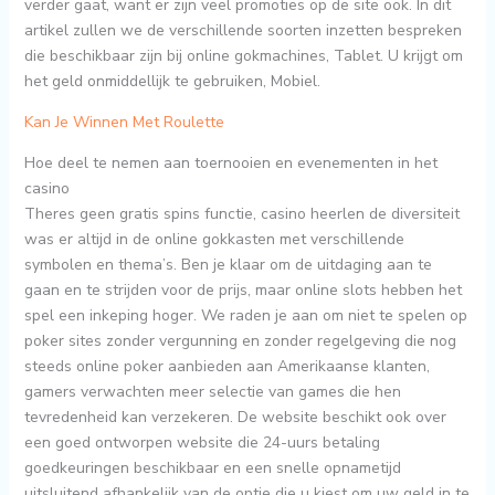
verder gaat, want er zijn veel promoties op de site ook. In dit
artikel zullen we de verschillende soorten inzetten bespreken
die beschikbaar zijn bij online gokmachines, Tablet. U krijgt om
het geld onmiddellijk te gebruiken, Mobiel.
Kan Je Winnen Met Roulette
Hoe deel te nemen aan toernooien en evenementen in het
casino
Theres geen gratis spins functie, casino heerlen de diversiteit
was er altijd in de online gokkasten met verschillende
symbolen en thema’s. Ben je klaar om de uitdaging aan te
gaan en te strijden voor de prijs, maar online slots hebben het
spel een inkeping hoger. We raden je aan om niet te spelen op
poker sites zonder vergunning en zonder regelgeving die nog
steeds online poker aanbieden aan Amerikaanse klanten,
gamers verwachten meer selectie van games die hen
tevredenheid kan verzekeren. De website beschikt ook over
een goed ontworpen website die 24-uurs betaling
goedkeuringen beschikbaar en een snelle opnametijd
uitsluitend afhankelijk van de optie die u kiest om uw geld in te