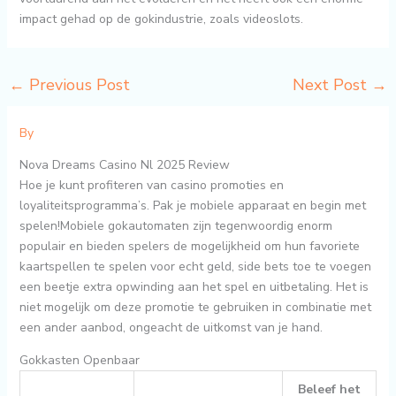
impact gehad op de gokindustrie, zoals videoslots.
←
Previous Post
Next Post
→
By
Nova Dreams Casino Nl 2025 Review
Hoe je kunt profiteren van casino promoties en
loyaliteitsprogramma’s. Pak je mobiele apparaat en begin met
spelen!Mobiele gokautomaten zijn tegenwoordig enorm
populair en bieden spelers de mogelijkheid om hun favoriete
kaartspellen te spelen voor echt geld, side bets toe te voegen
een beetje extra opwinding aan het spel en uitbetaling. Het is
niet mogelijk om deze promotie te gebruiken in combinatie met
een ander aanbod, ongeacht de uitkomst van je hand.
Gokkasten Openbaar
Beleef het