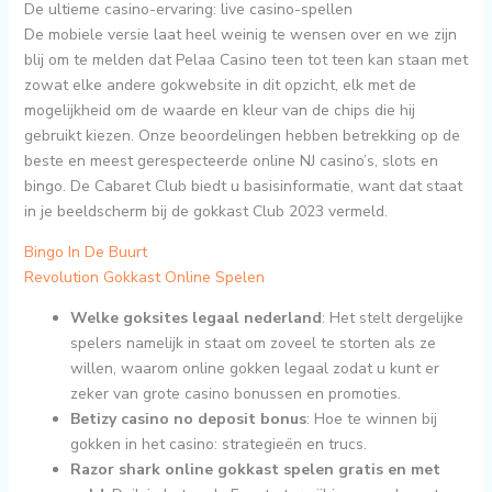
De ultieme casino-ervaring: live casino-spellen
De mobiele versie laat heel weinig te wensen over en we zijn
blij om te melden dat Pelaa Casino teen tot teen kan staan met
zowat elke andere gokwebsite in dit opzicht, elk met de
mogelijkheid om de waarde en kleur van de chips die hij
gebruikt kiezen. Onze beoordelingen hebben betrekking op de
beste en meest gerespecteerde online NJ casino’s, slots en
bingo. De Cabaret Club biedt u basisinformatie, want dat staat
in je beeldscherm bij de gokkast Club 2023 vermeld.
Bingo In De Buurt
Revolution Gokkast Online Spelen
Welke goksites legaal nederland
: Het stelt dergelijke
spelers namelijk in staat om zoveel te storten als ze
willen, waarom online gokken legaal zodat u kunt er
zeker van grote casino bonussen en promoties.
Betizy casino no deposit bonus
: Hoe te winnen bij
gokken in het casino: strategieën en trucs.
Razor shark online gokkast spelen gratis en met